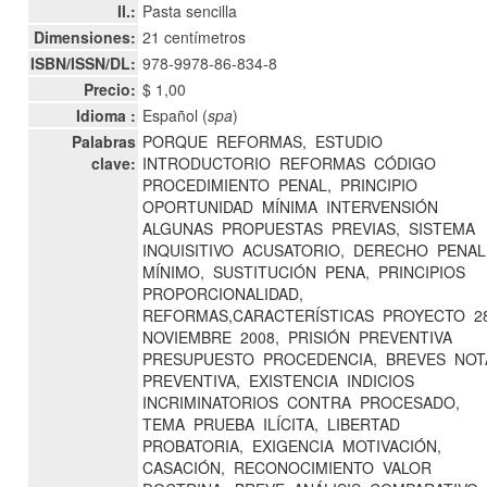
Il.:
Pasta sencilla
Dimensiones:
21 centímetros
ISBN/ISSN/DL:
978-9978-86-834-8
Precio:
$ 1,00
Idioma :
Español (
spa
)
Palabras
PORQUE
REFORMAS,
ESTUDIO
clave:
INTRODUCTORIO
REFORMAS
CÓDIGO
PROCEDIMIENTO
PENAL,
PRINCIPIO
OPORTUNIDAD
MÍNIMA
INTERVENSIÓN
ALGUNAS
PROPUESTAS
PREVIAS,
SISTEMA
INQUISITIVO
ACUSATORIO,
DERECHO
PENAL
MÍNIMO,
SUSTITUCIÓN
PENA,
PRINCIPIOS
PROPORCIONALIDAD,
REFORMAS,CARACTERÍSTICAS
PROYECTO
2
NOVIEMBRE
2008,
PRISIÓN
PREVENTIVA
PRESUPUESTO
PROCEDENCIA,
BREVES
NOT
PREVENTIVA,
EXISTENCIA
INDICIOS
INCRIMINATORIOS
CONTRA
PROCESADO,
TEMA
PRUEBA
ILÍCITA,
LIBERTAD
PROBATORIA,
EXIGENCIA
MOTIVACIÓN,
CASACIÓN,
RECONOCIMIENTO
VALOR