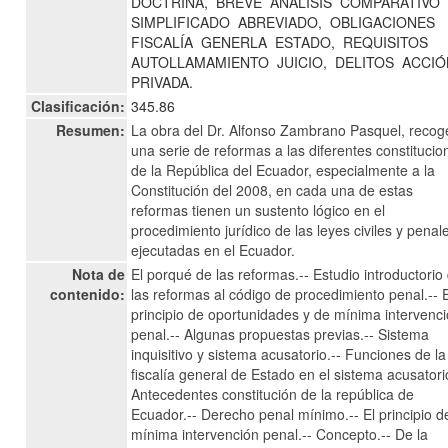
DOCTRINA,
BREVE
ANÁLISIS
COMPARATIVO
SIMPLIFICADO
ABREVIADO,
OBLIGACIONES
FISCALÍA
GENERLA
ESTADO,
REQUISITOS
AUTOLLAMAMIENTO
JUICIO,
DELITOS
ACCIÓ
PRIVADA.
Clasificación:
345.86
Resumen:
La obra del Dr. Alfonso Zambrano Pasquel, recog
una serie de reformas a las diferentes constitucio
de la República del Ecuador, especialmente a la
Constitución del 2008, en cada una de estas
reformas tienen un sustento lógico en el
procedimiento jurídico de las leyes civiles y penal
ejecutadas en el Ecuador.
Nota de
El porqué de las reformas.-- Estudio introductorio
contenido:
las reformas al código de procedimiento penal.-- 
principio de oportunidades y de mínima intervenc
penal.-- Algunas propuestas previas.-- Sistema
inquisitivo y sistema acusatorio.-- Funciones de la
fiscalía general de Estado en el sistema acusatori
Antecedentes constitución de la república de
Ecuador.-- Derecho penal mínimo.-- El principio d
mínima intervención penal.-- Concepto.-- De la