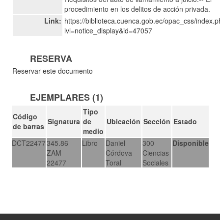
procedimiento en los delitos de acción privada.
Link:
https://biblioteca.cuenca.gob.ec/opac_css/index.
lvl=notice_display&id=47057
RESERVA
Reservar este documento
EJEMPLARES (1)
Tipo
Código
Signatura
de
Ubicación
Sección
Estado
de barras
medio
DCT22477
345.86
Libro
Daniel
300
Disponible
ZAM
Córdova
Ciencias
22477
Toral
Sociales