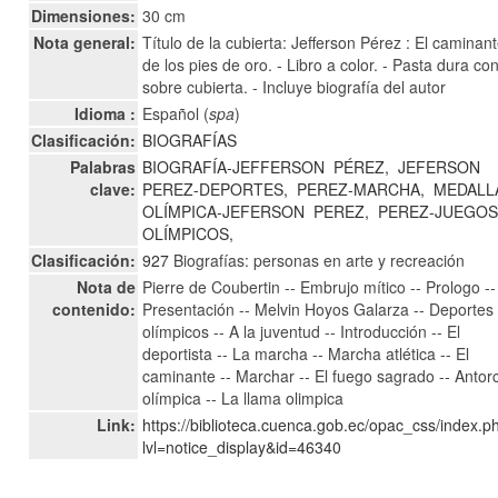
Dimensiones:
30 cm
Nota general:
Título de la cubierta: Jefferson Pérez : El caminan
de los pies de oro. - Libro a color. - Pasta dura co
sobre cubierta. - Incluye biografía del autor
Idioma :
Español (
spa
)
Clasificación:
BIOGRAFÍAS
Palabras
BIOGRAFÍA-JEFFERSON
PÉREZ,
JEFERSON
clave:
PEREZ-DEPORTES,
PEREZ-MARCHA,
MEDALL
OLÍMPICA-JEFERSON
PEREZ,
PEREZ-JUEGO
OLÍMPICOS,
Clasificación:
927
Biografías: personas en arte y recreación
Nota de
Pierre de Coubertin -- Embrujo mítico -- Prologo --
contenido:
Presentación -- Melvin Hoyos Galarza -- Deportes
olímpicos -- A la juventud -- Introducción -- El
deportista -- La marcha -- Marcha atlética -- El
caminante -- Marchar -- El fuego sagrado -- Antor
olímpica -- La llama olimpica
Link:
https://biblioteca.cuenca.gob.ec/opac_css/index.p
lvl=notice_display&id=46340