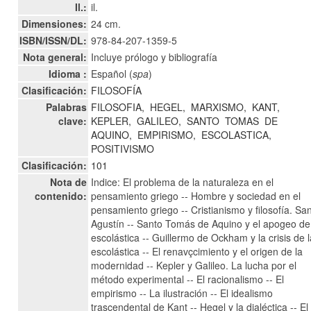
Il.:
il.
Dimensiones:
24 cm.
ISBN/ISSN/DL:
978-84-207-1359-5
Nota general:
Incluye prólogo y bibliografía
Idioma :
Español (
spa
)
Clasificación:
FILOSOFÍA
Palabras
FILOSOFIA,
HEGEL,
MARXISMO,
KANT,
clave:
KEPLER,
GALILEO,
SANTO
TOMAS
DE
AQUINO,
EMPIRISMO,
ESCOLASTICA,
POSITIVISMO
Clasificación:
101
Nota de
Indice: El problema de la naturaleza en el
contenido:
pensamiento griego -- Hombre y sociedad en el
pensamiento griego -- Cristianismo y filosofía. Sa
Agustín -- Santo Tomás de Aquino y el apogeo de
escolástica -- Guillermo de Ockham y la crisis de 
escolástica -- El renavçcimiento y el origen de la
modernidad -- Kepler y Galileo. La lucha por el
método experimental -- El racionalismo -- El
empirismo -- La ilustración -- El idealismo
trascendental de Kant -- Hegel y la dialéctica -- El