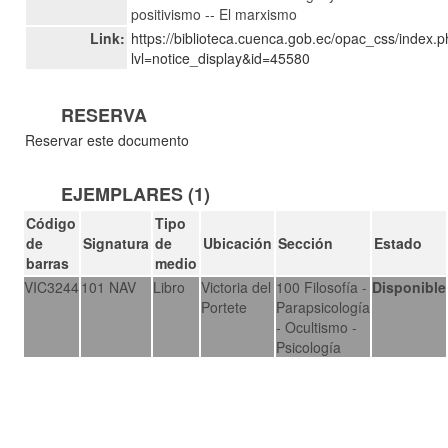
positivismo -- El marxismo
Link:
https://biblioteca.cuenca.gob.ec/opac_css/index.
lvl=notice_display&id=45580
RESERVA
Reservar este documento
EJEMPLARES (1)
Código
Tipo
de
Signatura
de
Ubicación
Sección
Estado
barras
medio
VIC3244
101 NAV
Libro
Victoria del
100 Filosofía -
Disponible
Portete
Parapsicología
- Ocultismo -
Psicología