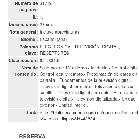
Número de
317 p.
páginas:
Il.:
il.
Dimensiones:
28 cm.
Nota general:
Incluye abreviaturas
Idioma :
Español (
spa
)
Palabras
ELECTRÓNICA,
TELEVISIÓN
DIGITAL,
clave:
RECEPTORES
Clasificación:
621.381.5
Nota de
Sistemas de TV estéreo.- teletexto.- Control digital
contenido:
Control local y remoto.- Presentación de datos en
pantalla.- Fundamentos de la televisión digital.-
Televisión digital terrestre.- Televisión digital vía
satélite.- Televisión digital por cable.- El receptor 
televisión digital.- Televisión digitalizada.- Unidad
exterior.- Unidad interior.
Link:
https://biblioteca.cuenca.gob.ec/opac_css/index.p
lvl=notice_display&id=43834
RESERVA