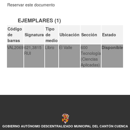
Reservar este documento
EJEMPLARES (1)
Código
Tipo
de
Signatura
de
Ubicación
Sección
Estado
barras
medio
VAL2069
621,3815
Libro
El Valle
600
Disponible
RUI
Tecnología
(Ciencias
Aplicadas)
GOBIERNO AUTÓNOMO DESCENTRALIZADO MUNICIPAL DEL CANTÓN CUENCA