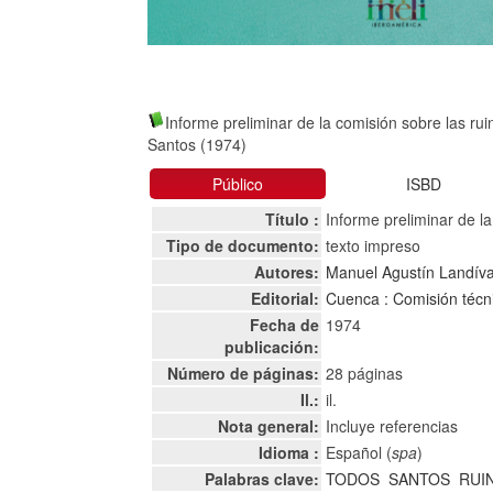
Informe preliminar de la comisión sobre las r
Santos (1974)
Público
ISBD
Título :
Informe preliminar de l
Tipo de documento:
texto impreso
Autores:
Manuel Agustín Landíva
Editorial:
Cuenca : Comisión técn
Fecha de
1974
publicación:
Número de páginas:
28 páginas
Il.:
il.
Nota general:
Incluye referencias
Idioma :
Español (
spa
)
Palabras clave:
TODOS
SANTOS
RUI