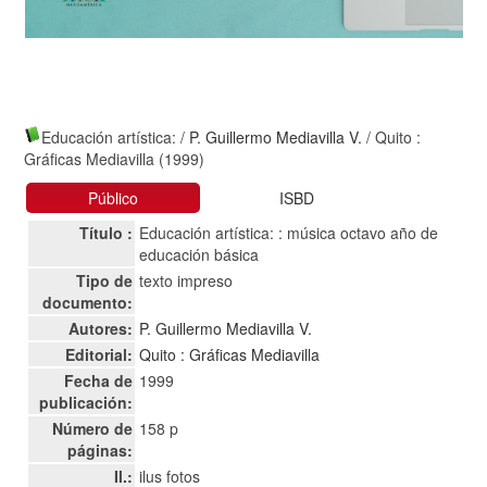
Educación artística:
/
P. Guillermo Mediavilla V.
/ Quito :
Gráficas Mediavilla (1999)
Público
ISBD
Título :
Educación artística: : música octavo año de
educación básica
Tipo de
texto impreso
documento:
Autores:
P. Guillermo Mediavilla V.
Editorial:
Quito : Gráficas Mediavilla
Fecha de
1999
publicación:
Número de
158 p
páginas:
Il.:
ilus fotos