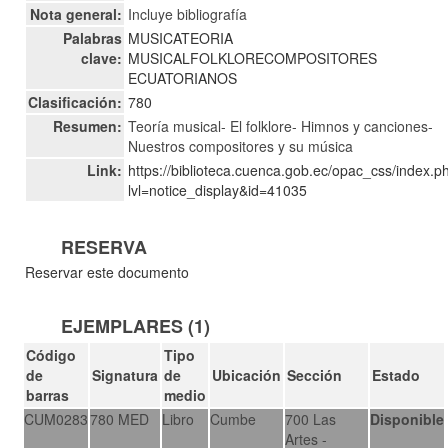
Nota general:
Incluye bibliografía
Palabras
MUSICATEORIA
clave:
MUSICALFOLKLORECOMPOSITORES
ECUATORIANOS
Clasificación:
780
Resumen:
Teoría musical- El folklore- Himnos y canciones-
Nuestros compositores y su música
Link:
https://biblioteca.cuenca.gob.ec/opac_css/index.p
lvl=notice_display&id=41035
RESERVA
Reservar este documento
EJEMPLARES (1)
Código
Tipo
de
Signatura
de
Ubicación
Sección
Estado
barras
medio
CUM0283
780 MED
Libro
Cumbe
700 Las
Disponible
Artes -