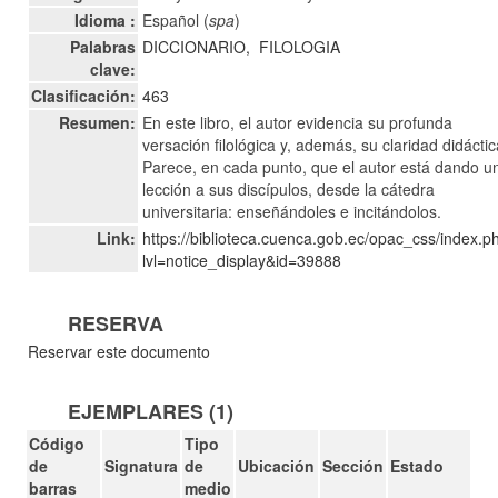
Idioma :
Español (
spa
)
Palabras
DICCIONARIO,
FILOLOGIA
clave:
Clasificación:
463
Resumen:
En este libro, el autor evidencia su profunda
versación filológica y, además, su claridad didáctic
Parece, en cada punto, que el autor está dando u
lección a sus discípulos, desde la cátedra
universitaria: enseñándoles e incitándolos.
Link:
https://biblioteca.cuenca.gob.ec/opac_css/index.p
lvl=notice_display&id=39888
RESERVA
Reservar este documento
EJEMPLARES (1)
Código
Tipo
de
Signatura
de
Ubicación
Sección
Estado
barras
medio