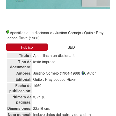
Apostillas a un diccionario
/
Justino Cornejo
/ Quito : Fray
Jodoco Ricke (1960)
Público
ISBD
Título :
Apostillas a un diccionario
Tipo de
texto impreso
documento:
Autores:
Justino Cornejo (1904-1988)
, Autor
Editorial:
Quito : Fray Jodoco Ricke
Fecha de
1960
publicación:
Número de
v, 71 p.
páginas:
Dimensiones:
22x16 cm.
Nota general:
Incluye datos del autro y de la obra