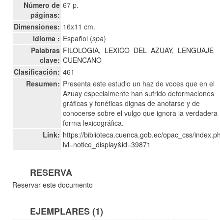
Número de
67 p.
páginas:
Dimensiones:
16x11 cm.
Idioma :
Español (
spa
)
Palabras
FILOLOGIA,
LEXICO
DEL
AZUAY,
LENGUAJE
clave:
CUENCANO
Clasificación:
461
Resumen:
Presenta este estudio un haz de voces que en el
Azuay especialmente han sufrido deformaciones
gráficas y fonéticas dignas de anotarse y de
conocerse sobre el vulgo que ignora la verdadera
forma lexicográfica.
Link:
https://biblioteca.cuenca.gob.ec/opac_css/index.p
lvl=notice_display&id=39871
RESERVA
Reservar este documento
EJEMPLARES (1)