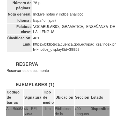
Número de
75 p.
páginas:
Nota general:
Incluye notas y índice analítico
Idioma :
Español (
spa
)
Palabras
VOCABULARIO,
GRAMATICA,
ENSEÑANZA
DE
clave:
LA
LENGUA
Clasificación:
461
Link:
https://biblioteca.cuenca.gob.ec/opac_css/index.p
lvl=notice_display&id=39858
RESERVA
Reservar este documento
EJEMPLARES (1)
Código
Tipo
de
Signatura
de
Ubicación
Sección
Estado
barras
medio
ALLB6053
461 BEL
Libro
Biblioteca
400
Disponible
6053
de la
Lenguas