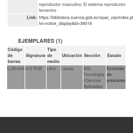
reproductor masculino; El sistema reproductor
femenino
Link:
https://biblioteca.cuenca.gob.ec/opac_css/index.
lvl=notice_display&id=38016
EJEMPLARES (1)
Código
Tipo
de
Signatura
de
Ubicación
Sección
Estado
barras
medio
LLA1436
610 PUB
Libro
Llacao
600
Excluido
Tecnología
de
(Ciencias
préstamo
Aplicadas)