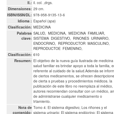
Il.:
il. col. ,drgs.
Dimensiones:
29 cm.
ISBN/ISSN/DL:
978-958-9135-13-6
Idioma :
Español (
spa
)
Clasificación:
MEDICINA
Palabras
SALUD,
MEDICINA,
MEDICINA
FAMILIAR,
clave:
SISTEMA
DIGESTIVO,
RINONES
URINARIO,
ENDOCRINO,
REPRODUCTOR
MASCULINO,
REPRODUCTOE
FEMENINO,
Clasificación:
610
Resumen:
El objetivo de la nueva guía ilustrada de medicina
salud familiar es brindar apoyo a toda la familia, e
referente al cuidado de la salud.Además se infor
de ciertos medicamentos, se ofrecen descripcion
de cierta s pruebas y procedimientos médicos. la
publicación de este libro no reemplaza al médico, 
autores recomiendan consultar con un médico, a
de administrarse cualquier medicamento o
trtamiento.
Nota de
Tomo 4: El sistema digestivo; Los riñones y el
contenido:
sistema urinario; El sistema endócrino; El sistema