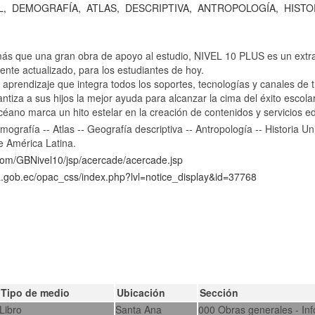
L,
DEMOGRAFÍA,
ATLAS,
DESCRIPTIVA,
ANTROPOLOGÍA,
HISTO
más que una gran obra de apoyo al estudio, NIVEL 10 PLUS es un extra
nte actualizado, para los estudiantes de hoy.
aprendizaje que integra todos los soportes, tecnologías y canales de 
tiza a sus hijos la mejor ayuda para alcanzar la cima del éxito escolar
no marca un hito estelar en la creación de contenidos y servicios ed
ografía -- Atlas -- Geografía descriptiva -- Antropología -- Historia Univ
de América Latina.
.com/GBNivel10/jsp/acercade/acercade.jsp
ca.gob.ec/opac_css/index.php?lvl=notice_display&id=37768
Tipo de medio
Ubicación
Sección
Libro
Santa Ana
000 Obras generales - In