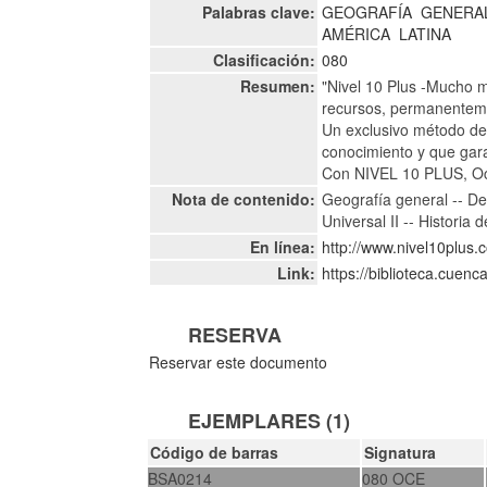
Palabras clave:
GEOGRAFÍA
GENERA
AMÉRICA
LATINA
Clasificación:
080
Resumen:
"Nivel 10 Plus -Mucho 
recursos, permanenteme
Un exclusivo método de 
conocimiento y que garan
Con NIVEL 10 PLUS, Océa
Nota de contenido:
Geografía general -- Dem
Universal II -- Historia 
En línea:
http://www.nivel10plus
Link:
https://biblioteca.cuen
RESERVA
Reservar este documento
EJEMPLARES (1)
Código de barras
Signatura
BSA0214
080 OCE