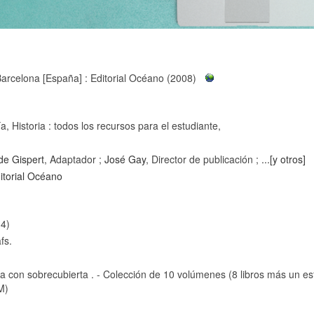
Barcelona [España] : Editorial Océano (2008)
a, Historia : todos los recursos para el estudiante,
de Gispert
, Adaptador ;
José Gay
, Director de publicación ;
...[y otros]
itorial Océano
 4)
afs.
ura con sobrecubierta . - Colección de 10 volúmenes (8 libros más un 
M)