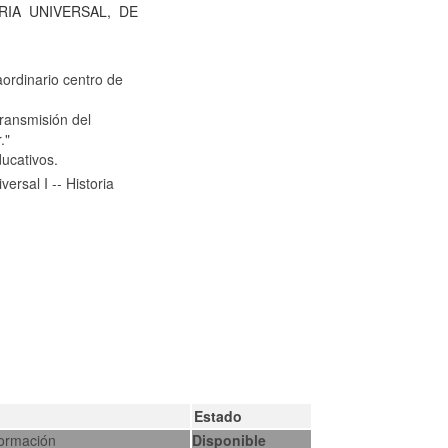
RIA
UNIVERSAL,
DE
ordinario centro de
transmisión del
."
ucativos.
ersal I -- Historia
Estado
formación
Disponible