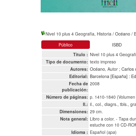
Nivel 10 plus 4 Geografía, Historia
/
Océano
/ 
Público
ISBD
Título :
Nivel 10 plus 4 Geografí
Tipo de documento:
texto impreso
Autores:
Océano
, Autor ;
Carlos 
Editorial:
Barcelona [España] : Ed
Fecha de
2008
publicación:
Número de páginas:
p. 1410-1840 (Volumen
Il.:
il., col., diagrs., tbls., gr
Dimensiones:
29 cm.
Nota general:
Libro a color. - Tapa d
estuche con 10 CD-RO
Idioma :
Español (
spa
)