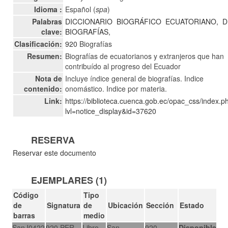
Idioma :
Español (
spa
)
Palabras
DICCIONARIO
BIOGRÁFICO
ECUATORIANO,
D
clave:
BIOGRAFÍAS,
Clasificación:
920
Biografías
Resumen:
Biografías de ecuatorianos y extranjeros que han
contribuído al progreso del Ecuador
Nota de
Incluye índice general de biografías. Indice
contenido:
onomástico. Indice por materia.
Link:
https://biblioteca.cuenca.gob.ec/opac_css/index.p
lvl=notice_display&id=37620
RESERVA
Reservar este documento
EJEMPLARES (1)
Código
Tipo
de
Signatura
de
Ubicación
Sección
Estado
barras
medio
SanJ0422
920 PER
Libro
San
920
Disponible