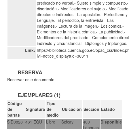
predicado no verbal.- Sujeto simple y compuesto.-
disertación.- Modificadores del sujeto.- Modificado
directos e indirectos.- La aposición.- Periodismo y
Lenguaje.- El periódico, la entrevista.- Las
imágenes.- Lectura de la imagen.- Los comics.-
Elementos de la historia cómica.- La publicidad.-
Modificadores del predicado.- Complemento direct
indirecto y circunstancial.- Diptongos y triptongos.
Link:
https://biblioteca.cuenca.gob.ec/opac_css/index.p
lvl=notice_display&id=36311
RESERVA
Reservar este documento
EJEMPLARES (1)
Código
Tipo
de
Signatura
de
Ubicación
Sección
Estado
barras
medio
SID0828
461 EQU
Libro
Sidcay
400
Disponible
Lenguas