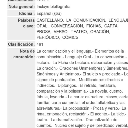
Nota general:
Incluye bibliografía
Idioma :
Español (
spa
)
Palabras
CASTELLANO,
LA
COMUNICACIÓN,
LENGUAJ
clave:
ORAL,
CONVERSACIÓN,
FICHAS,
CARTA,
PROSA,
VERSO,
TEATRO,
ORACIÓN,
PERIÓDICO,
CÓMICS
Clasificación:
461
Nota de
La comunicación y el lenguaje.- Elementos de la
contenido:
comunicación.- Lenguaje Oral.- La conversación.-
lectura.- La Ficha de Lectura: elaboración y clases
La oración.- Oraciones Unimembres y Bimembres.
Sinónimos y Antónimos.- El sujeto y predicado.- L
signos de puntuación.- Modificadores directos e
indirectos.- Diptongos.- El retrato, metáfora,
comparación y la polisemia.- La novela, cuento,
fábula, leyenda.- La carta: estructura, clases, cart
familiar, carta comercial, el orden alfabético y las
abreviaturas.- La proposición.- Prosa y verso.- La
rima, entonación, recitación.- El acento.- La tilde.- 
teatro.- La dramatización.- Dramatización de
cuentos.- Núcleo del sujeto y del predicado verbal