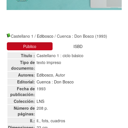
Castellano 1
/
Edibosco
/ Cuenca : Don Bosco (1993)
Público
ISBD
Título :
Castellano 1 : ciclo básico
Tipo de
texto impreso
documento:
Autores:
Edibosco
, Autor
Editorial:
Cuenca : Don Bosco
Fecha de
1993
publicación:
Colección:
LNS
Número de
208 p.
páginas:
Il.:
il., fots, cuadros
Dimensiones:
22 cm.