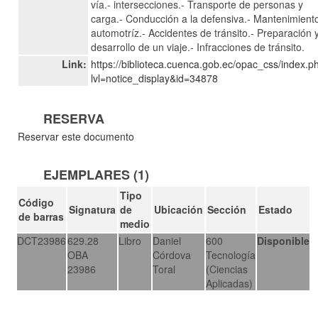
vía.- intersecciones.- Transporte de personas y
carga.- Conducción a la defensiva.- Mantenimient
automotríz.- Accidentes de tránsito.- Preparación 
desarrollo de un viaje.- Infracciones de tránsito.
Link:
https://biblioteca.cuenca.gob.ec/opac_css/index.p
lvl=notice_display&id=34878
RESERVA
Reservar este documento
EJEMPLARES (1)
Tipo
Código
Signatura
de
Ubicación
Sección
Estado
de barras
medio
DCT23986
629.28
Libro
Daniel
600
Disponible
OBA
Córdova
Tecnología
23986
Toral
(Ciencias
Aplicadas)