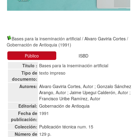
Bases para la inseminación artificial
/
Alvaro Gaviria Cortes
/
Gobernación de Antioquia (1991)
Público
ISBD
Título :
Bases para la inseminación artificial
Tipo de
texto impreso
documento:
Autores:
Alvaro Gaviria Cortes
, Autor ;
Gonzalo Sánchez
Arango
, Autor ;
Jaime Upegui Calderón
, Autor ;
Francisco Uribe Ramírez
, Autor
Editorial:
Gobernación de Antioquia
Fecha de
1991
publicación:
Colección:
Publicación técnica
num. 15
Número de
129 p.