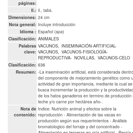
páginas:
Il.:
il., tabs.
Dimensiones:
24 cm
Nota general:
Incluye introducción
Idioma :
Español (
spa
)
Clasificación:
ANIMALES
Palabras
VACUNOS,
INSEMINACIÓN-ARTIFICIAL-
clave:
VACUNOS,
VACUNOS-FISIOLOGÍA-
REPRODUCTIVA-
NOVILLAS,
VACUNOS-CELO
Clasificación:
636
Resumen:
-La inseminación artificial, está considerada dentr
del componente de mejoramiento genético como 
actividad de gran importancia, mediante la cual se
busca incrementar la producción y la productivida
de los hatos ganaderos en termino de producción
leche y/o carne por hectárea año-.
Nota de
Indice: Nutrición animal y efectos sobre la
contenido:
reproducción - Alimentación de las vacas en
producción según sus requerimientos - Análisis
bromatologico del forraje y del concentrado -
Alimentación en terneras en cría artificial - Recría 