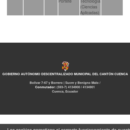
Portete
Tecnología
(Ciencias
Aplicadas)
GOBIERNO AUTÓNOMO DESCENTRALIZADO MUNICIPAL DEL CANTÓN CUENCA
Bolívar 7-67 y Borrero | Sucre y Benigno Malo /
Conmutador:
(593-7) 4134900 / 4134901
Cuenca, Ecuador
RED DE BIBLIOTECAS MUNICIPALES
Libro Total
pmb
Las cookies garantizan el correcto funcionamiento de nuest