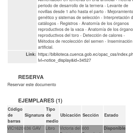
periodo de desarrollo de la ternera - Levante de
novillas desde 1 año hasta el parto - Mejoramient
genético y sistemas de selección - Interpretación 
catálogos - Registros - Anatomía de los órganos
reproductivos de la vaca - Anatomía de los órgan
reproductivos del toro - Detección de calores -
Métodos de recolección del semen - Inseminación
artificial.
Link:
https://biblioteca.cuenca.gob.ec/opac_css/index.p
lvl=notice_display&id=34527
RESERVA
Reservar este documento
EJEMPLARES (1)
Código
Tipo
de
Signatura
de
Ubicación
Sección
Estado
barras
medio
VIC1620
636 GAV
Libro
Victoria del
600
Disponible