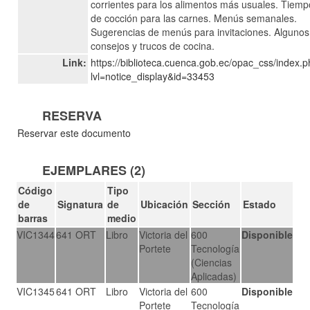
corrientes para los alimentos más usuales. Tiemp
de cocción para las carnes. Menús semanales.
Sugerencias de menús para invitaciones. Algunos
consejos y trucos de cocina.
Link:
https://biblioteca.cuenca.gob.ec/opac_css/index.
lvl=notice_display&id=33453
RESERVA
Reservar este documento
EJEMPLARES (2)
Código
Tipo
de
Signatura
de
Ubicación
Sección
Estado
barras
medio
VIC1344
641 ORT
Libro
Victoria del
600
Disponible
Portete
Tecnología
(Ciencias
Aplicadas)
VIC1345
641 ORT
Libro
Victoria del
600
Disponible
Portete
Tecnología