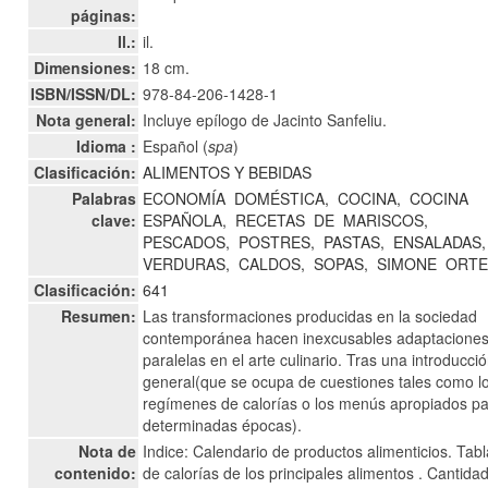
páginas:
Il.:
il.
Dimensiones:
18 cm.
ISBN/ISSN/DL:
978-84-206-1428-1
Nota general:
Incluye epílogo de Jacinto Sanfeliu.
Idioma :
Español (
spa
)
Clasificación:
ALIMENTOS Y BEBIDAS
Palabras
ECONOMÍA
DOMÉSTICA,
COCINA,
COCINA
clave:
ESPAÑOLA,
RECETAS
DE
MARISCOS,
PESCADOS,
POSTRES,
PASTAS,
ENSALADAS,
VERDURAS,
CALDOS,
SOPAS,
SIMONE
ORT
Clasificación:
641
Resumen:
Las transformaciones producidas en la sociedad
contemporánea hacen inexcusables adaptacione
paralelas en el arte culinario. Tras una introducci
general(que se ocupa de cuestiones tales como l
regímenes de calorías o los menús apropiados p
determinadas épocas).
Nota de
Indice: Calendario de productos alimenticios. Tab
contenido:
de calorías de los principales alimentos . Cantida