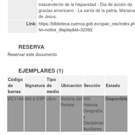
trascendente de la hispanidad - Día de acción de
gracias americano - La santa de la patria, Marian
de Jesus.
Link:
https://biblioteca.cuenca.gob.ec/opac_css/index.p
lvl=notice_display&id=32392
RESERVA
Reservar este documento
EJEMPLARES (1)
Código
Tipo
de
Signatura
de
Ubicación
Sección
Estado
barras
medio
VIC1184
986.6 ESP
Libro
Victoria del
900
Disponible
Portete
Historia
Geografía
y
Disciplinas
Auxiliares