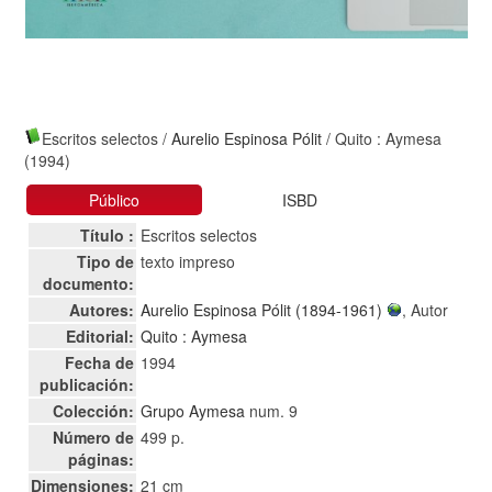
Escritos selectos
/
Aurelio Espinosa Pólit
/ Quito : Aymesa
(1994)
Público
ISBD
Título :
Escritos selectos
Tipo de
texto impreso
documento:
Autores:
Aurelio Espinosa Pólit (1894-1961)
, Autor
Editorial:
Quito : Aymesa
Fecha de
1994
publicación:
Colección:
Grupo Aymesa
num. 9
Número de
499 p.
páginas:
Dimensiones:
21 cm