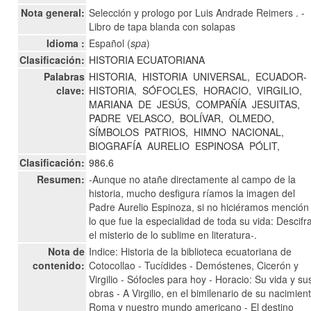
Nota general:
Selección y prologo por Luis Andrade Reimers . -
Libro de tapa blanda con solapas
Idioma :
Español (
spa
)
Clasificación:
HISTORIA ECUATORIANA
Palabras
HISTORIA,
HISTORIA
UNIVERSAL,
ECUADOR-
clave:
HISTORIA,
SÓFOCLES,
HORACIO,
VIRGILIO,
MARIANA
DE
JESÚS,
COMPAÑÍA
JESUITAS,
PADRE
VELASCO,
BOLÍVAR,
OLMEDO,
SÍMBOLOS
PATRIOS,
HIMNO
NACIONAL,
BIOGRAFÍA
AURELIO
ESPINOSA
PÓLIT,
Clasificación:
986.6
Resumen:
-Aunque no atañe directamente al campo de la
historia, mucho desfigura ríamos la imagen del
Padre Aurelio Espinoza, si no hiciéramos mención
lo que fue la especialidad de toda su vida: Descifr
el misterio de lo sublime en literatura-.
Nota de
Indice: Historia de la biblioteca ecuatoriana de
contenido:
Cotocollao - Tucídides - Demóstenes, Cicerón y
Virgilio - Sófocles para hoy - Horacio: Su vida y su
obras - A Virgilio, en el bimilenario de su nacimient
Roma y nuestro mundo americano - El destino