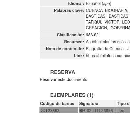
Idioma :
Español (
spa
)
Palabras clave:
CUENCA
BIOGRAFIA,
BASTIDAS,
BASTIDAS
TARQUI,
VICTOR
LE
CREACION,
GOBERNA
Clasificación:
986.62
Resumen:
Acontecimientos cívicos
Nota de contenido:
Biografía de Cuenca.- 
Link:
https://biblioteca.cuen
RESERVA
Reservar este documento
EJEMPLARES (1)
Código de barras
Signatura
Tipo 
DCT23893
986.62 LLO 23893
Libro