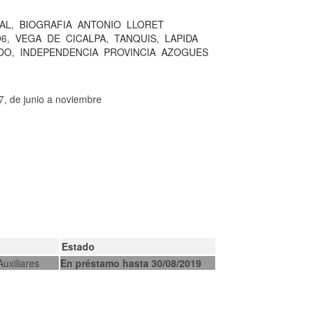
AL,
BIOGRAFIA
ANTONIO
LLORET
96,
VEGA
DE
CICALPA,
TANQUIS,
LAPIDA
DO,
INDEPENDENCIA
PROVINCIA
AZOGUES
7, de junio a noviembre
Estado
Auxiliares
En préstamo hasta 30/08/2019