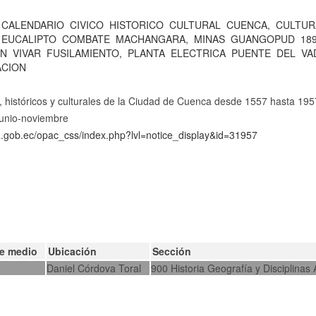
CALENDARIO
CIVICO
HISTORICO
CULTURAL
CUENCA,
CULTUR
EUCALIPTO
COMBATE
MACHANGARA,
MINAS
GUANGOPUD
18
ON
VIVAR
FUSILAMIENTO,
PLANTA
ELECTRICA
PUENTE
DEL
VA
CION
, históricos y culturales de la Ciudad de Cuenca desde 1557 hasta 195
Junio-noviembre
ca.gob.ec/opac_css/index.php?lvl=notice_display&id=31957
de medio
Ubicación
Sección
Daniel Córdova Toral
900 Historia Geografía y Disciplinas 