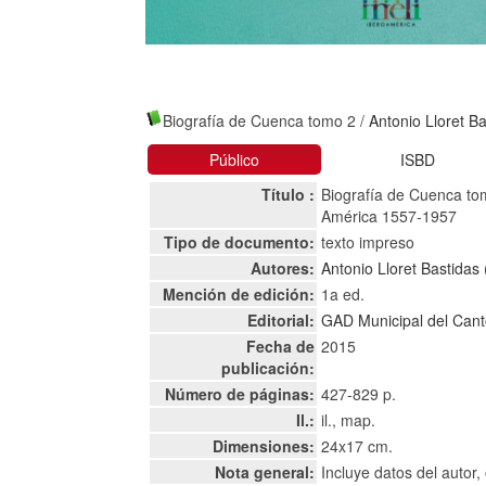
Biografía de Cuenca tomo 2
/
Antonio Lloret B
Público
ISBD
Título :
Biografía de Cuenca tom
América 1557-1957
Tipo de documento:
texto impreso
Autores:
Antonio Lloret Bastida
Mención de edición:
1a ed.
Editorial:
GAD Municipal del Can
Fecha de
2015
publicación:
Número de páginas:
427-829 p.
Il.:
il., map.
Dimensiones:
24x17 cm.
Nota general:
Incluye datos del autor,