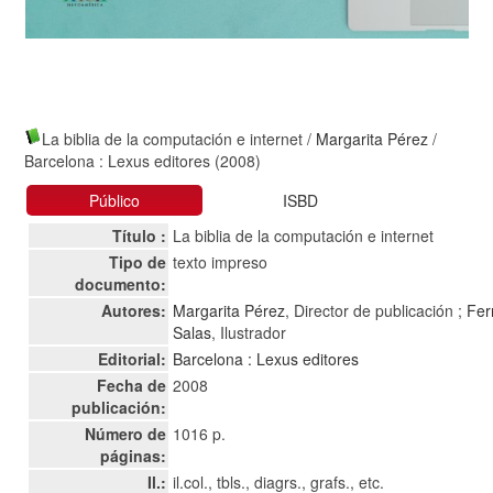
La biblia de la computación e internet
/
Margarita Pérez
/
Barcelona : Lexus editores (2008)
Público
ISBD
Título :
La biblia de la computación e internet
Tipo de
texto impreso
documento:
Autores:
Margarita Pérez
, Director de publicación ;
Fer
Salas
, Ilustrador
Editorial:
Barcelona : Lexus editores
Fecha de
2008
publicación:
Número de
1016 p.
páginas:
Il.:
il.col., tbls., diagrs., grafs., etc.