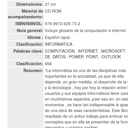
Dimensiones:
27 cm
Material de
CD-ROM
acompañamiento:
ISBN/ISSN/DL:
978-9972-625-73-2
Nota general:
Incluye glosario de la computación e internet
Idioma :
Español (
spa
)
Clasificación:
INFORMATICA
Palabras clave:
COMPUTACIÓN,
INTERNET,
MICROSOFT,
DE
DATOS,
POWER
POINT,
OUTLOOK
Clasificación:
004
Resumen:
"La informática es una de las disciplinas más
importantes en la actualidad, ya que de ella
depende, en gran medida, el desarrollo de la 
y la tecnología , hoy por hoy la relación entre 
usuarios y sus equipos informáticos tiene car
en muchísimos aspectos, poer eso en, en est
momentos , se hace tan indispensable la apar
de una obra de esas características. Este libr
resultado de un arduo trabajo para enfocar lo
conceptos que en ella se presentan de la fo
descriptiva y práctica posible".