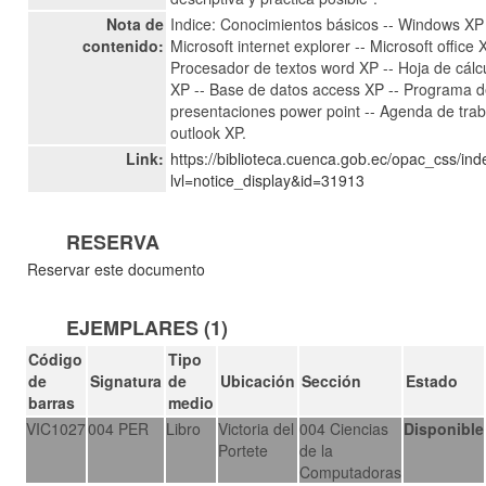
Nota de
Indice: Conocimientos básicos -- Windows XP 
contenido:
Microsoft internet explorer -- Microsoft office 
Procesador de textos word XP -- Hoja de cálc
XP -- Base de datos access XP -- Programa 
presentaciones power point -- Agenda de trab
outlook XP.
Link:
https://biblioteca.cuenca.gob.ec/opac_css/in
lvl=notice_display&id=31913
RESERVA
Reservar este documento
EJEMPLARES (1)
Código
Tipo
de
Signatura
de
Ubicación
Sección
Estado
barras
medio
VIC1027
004 PER
Libro
Victoria del
004 Ciencias
Disponible
Portete
de la
Computadoras