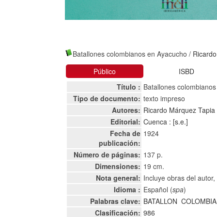
Batallones colombianos en Ayacucho
/
Ricardo
Público
ISBD
Título :
Batallones colombiano
Tipo de documento:
texto impreso
Autores:
Ricardo Márquez Tapia
Editorial:
Cuenca : [s.e.]
Fecha de
1924
publicación:
Número de páginas:
137 p.
Dimensiones:
19 cm.
Nota general:
Incluye obras del autor,
Idioma :
Español (
spa
)
Palabras clave:
BATALLON
COLOMBI
Clasificación:
986