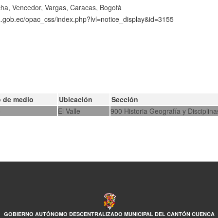
ncha, Vencedor, Vargas, Caracas, Bogotà
ca.gob.ec/opac_css/index.php?lvl=notice_display&id=3155
o de medio
Ubicación
Sección
o
El Valle
900 Historia Geografía y Disciplina
GOBIERNO AUTÓNOMO DESCENTRALIZADO MUNICIPAL DEL CANTÓN CUENCA