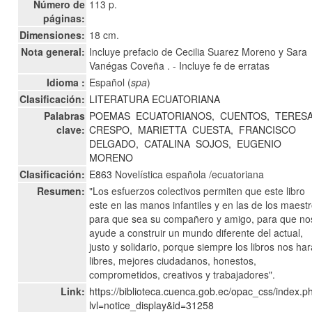
Número de
113 p.
páginas:
Dimensiones:
18 cm.
Nota general:
Incluye prefacio de Cecilia Suarez Moreno y Sara
Vanégas Coveña . - Incluye fe de erratas
Idioma :
Español (
spa
)
Clasificación:
LITERATURA ECUATORIANA
Palabras
POEMAS
ECUATORIANOS,
CUENTOS,
TERES
clave:
CRESPO,
MARIETTA
CUESTA,
FRANCISCO
DELGADO,
CATALINA
SOJOS,
EUGENIO
MORENO
Clasificación:
E863
Novelística española /ecuatoriana
Resumen:
"Los esfuerzos colectivos permiten que este libro
este en las manos infantiles y en las de los maestr
para que sea su compañero y amigo, para que no
ayude a construir un mundo diferente del actual,
justo y solidario, porque siempre los libros nos ha
libres, mejores ciudadanos, honestos,
comprometidos, creativos y trabajadores".
Link:
https://biblioteca.cuenca.gob.ec/opac_css/index.p
lvl=notice_display&id=31258