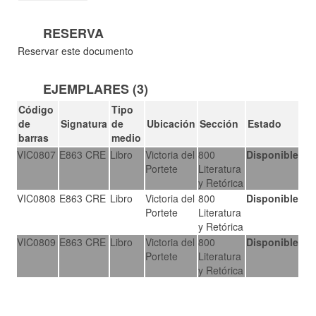
RESERVA
Reservar este documento
EJEMPLARES (3)
Código
Tipo
de
Signatura
de
Ubicación
Sección
Estado
barras
medio
VIC0807
E863 CRE
Libro
Victoria del
800
Disponible
Portete
Literatura
y Retórica
VIC0808
E863 CRE
Libro
Victoria del
800
Disponible
Portete
Literatura
y Retórica
VIC0809
E863 CRE
Libro
Victoria del
800
Disponible
Portete
Literatura
y Retórica