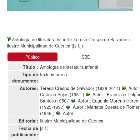
Antología de literatura infantil
/
Teresa Crespo de Salvador
/
Ilustre Municipalidad de Cuenca ([s.f.])
Público
ISBD
Título :
Antología de literatura infantil
Tipo de
texto impreso
documento:
Autores:
Teresa Crespo de Salvador (1928-2014)
, Autor 
Catalina Sojos (1951-)
, Autor ;
Francisco Delga
Santos (1950-)
, Autor ;
Eugenio Moreno Heredi
(1925-1997)
, Autor ;
Marietta Cuesta de Rome
(1946-)
, Autor
Editorial:
Ilustre Municipalidad de Cuenca
Fecha de
[s.f.]
publicación: