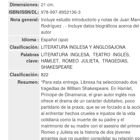
Dimensiones:
21 cm.
ISBN/ISSN/DL:
978-997-8952136-3
Nota general:
Incluye estudio introductorio y notas de Juan Man
Rodríguez . - Incluye datos biográficos acerca del
autor
Idioma :
Español (
spa
)
Clasificación:
LITERATURA INGLESA Y ANGLOSAJONA
Palabras
LITERATURA
INGLESA,
TEATRO
INGLÉS,
clave:
HAMLET,
ROMEO
JULIETA,
TRAGEDIAS,
SHAKESPEARE
Clasificación:
822
Resumen:
"Para esta entrega, Libresa ha seleccionado dos
tragedias de William Shakespeare. En Hamlet,
Príncipe de Dinamarca, el gran autor inglés nos
ofrece el drama de un carácter dubitativo, poco
partidario de la praxis, que se ve forzado a la acc
al enfrentar hechos crueles e injustos de la vida
cotidiana como la muerte de su padre y el
matrimonio de su madre con el asesino del prime
Romeo y Julieta es la historia de dos jóvenes
amantes que no pueden consolidar su relación po