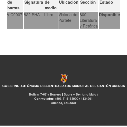
de
Signatura
de
Ubicación
Sección
Estado
barras
medio
VIC0007
822 SHA
Libro
Victoria del
800
Disponible
Portete
Literatura
y Retórica
GOBIERNO AUTÓNOMO DESCENTRALIZADO MUNICIPAL DEL CANTÓN CUENCA
Bolívar 7-67 y Borrero | Sucre y Benigno Malo /
Conmutador:
(593-7) 4134900 / 4134901
Cuenca, Ecuador
RED DE BIBLIOTECAS MUNICIPALES
Libro Total
pmb