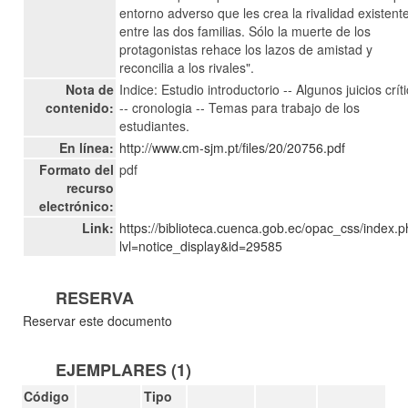
entorno adverso que les crea la rivalidad existent
entre las dos familias. Sólo la muerte de los
protagonistas rehace los lazos de amistad y
reconcilia a los rivales".
Nota de
Indice: Estudio introductorio -- Algunos juicios crít
contenido:
-- cronologia -- Temas para trabajo de los
estudiantes.
En línea:
http://www.cm-sjm.pt/files/20/20756.pdf
Formato del
pdf
recurso
electrónico:
Link:
https://biblioteca.cuenca.gob.ec/opac_css/index.
lvl=notice_display&id=29585
RESERVA
Reservar este documento
EJEMPLARES (1)
Código
Tipo