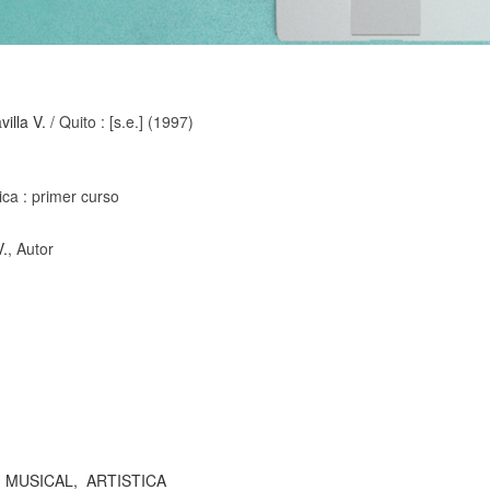
illa V.
/ Quito : [s.e.] (1997)
ica : primer curso
V.
, Autor
MUSICAL,
ARTISTICA