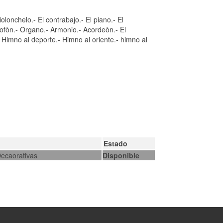
olonchelo.- El contrabajo.- El piano.- El
axofòn.- Organo.- Armonio.- Acordeòn.- El
Himno al deporte.- Himno al oriente.- himno al
Estado
Decaorativas
Disponible