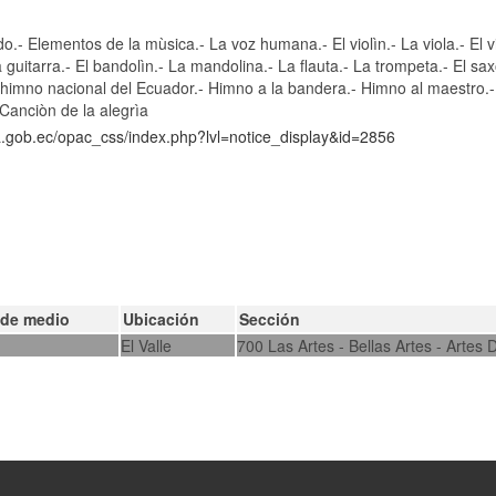
do.- Elementos de la mùsica.- La voz humana.- El violìn.- La viola.- El vi
La guitarra.- El bandolìn.- La mandolina.- La flauta.- La trompeta.- El s
himno nacional del Ecuador.- Himno a la bandera.- Himno al maestro.- 
 Canciòn de la alegrìa
ca.gob.ec/opac_css/index.php?lvl=notice_display&id=2856
 de medio
Ubicación
Sección
El Valle
700 Las Artes - Bellas Artes - Artes 