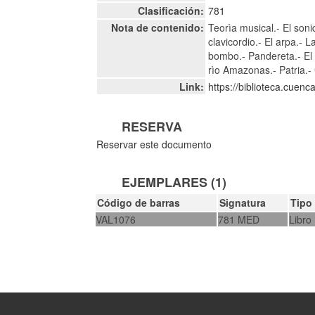
Clasificación:
781
Nota de contenido:
Teorìa musical.- El soni
clavicordio.- El arpa.- 
bombo.- Pandereta.- El 
rìo Amazonas.- Patria.-
Link:
https://biblioteca.cuen
RESERVA
Reservar este documento
EJEMPLARES (1)
Código de barras
Signatura
Tipo
VAL1076
781 MED
Libro