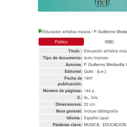
Educación artística mùsica
/
P. Guillermo Mediav
Público
ISBD
Título :
Educación artística mùs
Tipo de documento:
texto impreso
Autores:
P. Guillermo Mediavilla 
Editorial:
Quito : [s.e.]
Fecha de
1997
publicación:
Número de páginas:
144 p.
Il.:
ils., fots.
Dimensiones:
22 cm.
Nota general:
Incluye bibliografía
Idioma :
Español (
spa
)
Palabras clave:
MUSICA,
EDUCACION