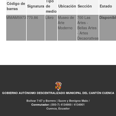
Tipo
Código de
Signatura
de
Ubicación
Sección
Estado
barras
medio
MMAM5973
770.86
Libro
Museo de
700 Las
Disponib
Arte
Artes -
Moderno
Bellas Artes
- Artes
Decaorativas
GOBIERNO AUTÓNOMO DESCENTRALIZADO MUNICIPAL DEL CANTÓN CUENCA
Bolívar 7-67 y Borrero | Sucre y Benigno Malo /
Conmutador:
(593-7) 4134900 / 4134901
Cuenca, Ecuador