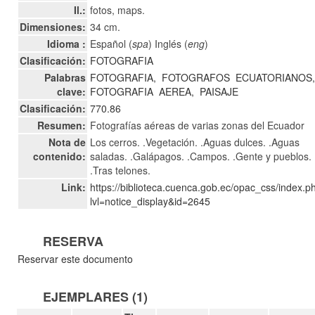
Il.:
fotos, maps.
Dimensiones:
34 cm.
Idioma :
Español (
spa
) Inglés (
eng
)
Clasificación:
FOTOGRAFIA
Palabras
FOTOGRAFIA,
FOTOGRAFOS
ECUATORIANOS
clave:
FOTOGRAFIA
AEREA,
PAISAJE
Clasificación:
770.86
Resumen:
Fotografías aéreas de varias zonas del Ecuador
Nota de
Los cerros. .Vegetación. .Aguas dulces. .Aguas
contenido:
saladas. .Galápagos. .Campos. .Gente y pueblos.
.Tras telones.
Link:
https://biblioteca.cuenca.gob.ec/opac_css/index.p
lvl=notice_display&id=2645
RESERVA
Reservar este documento
EJEMPLARES (1)