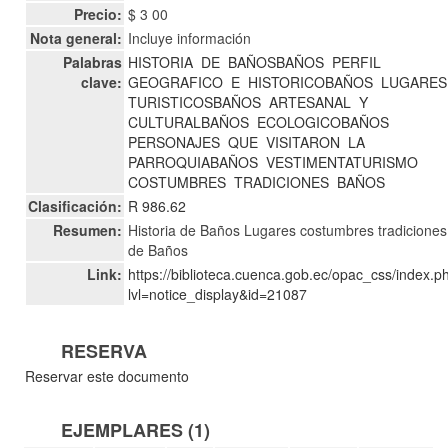
Precio:
$ 3 00
Nota general:
Incluye información
Palabras
HISTORIA
DE
BAÑOSBAÑOS
PERFIL
clave:
GEOGRAFICO
E
HISTORICOBAÑOS
LUGARES
TURISTICOSBAÑOS
ARTESANAL
Y
CULTURALBAÑOS
ECOLOGICOBAÑOS
PERSONAJES
QUE
VISITARON
LA
PARROQUIABAÑOS
VESTIMENTATURISMO
COSTUMBRES
TRADICIONES
BAÑOS
Clasificación:
R 986.62
Resumen:
Historia de Baños Lugares costumbres tradiciones
de Baños
Link:
https://biblioteca.cuenca.gob.ec/opac_css/index.p
lvl=notice_display&id=21087
RESERVA
Reservar este documento
EJEMPLARES (1)