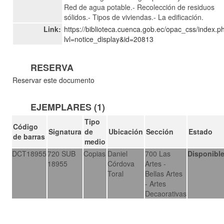
Red de agua potable.- Recolección de residuos
sólidos.- Tipos de viviendas.- La edificación.
Link:
https://biblioteca.cuenca.gob.ec/opac_css/index.p
lvl=notice_display&id=20813
RESERVA
Reservar este documento
EJEMPLARES (1)
Tipo
Código
Signatura
de
Ubicación
Sección
Estado
de barras
medio
DCT18955
720 SUB
Copias
Daniel
700 Las
Disponibl
18955
Córdova
Artes -
Toral
Bellas Artes
- Artes
Decaorativas