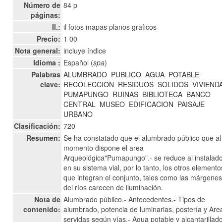
Número de
84 p
páginas:
Il.:
il fotos mapas planos graficos
Precio:
1 00
Nota general:
incluye índice
Idioma :
Español (
spa
)
Palabras
ALUMBRADO
PUBLICO
AGUA
POTABLE
clave:
RECOLECCION
RESIDUOS
SOLIDOS
VIVIEND
PUMAPUNGO
RUINAS
BIBLIOTECA
BANCO
CENTRAL
MUSEO
EDIFICACION
PAISAJE
URBANO
Clasificación:
720
Resumen:
Se ha constatado que el alumbrado público que al
momento dispone el area
Arqueológica"Pumapungo".- se reduce al instalad
en su sistema vial, por lo tanto, los otros elemento
que integran el conjunto, tales como las márgene
del ríos carecen de iluminación.
Nota de
Alumbrado público.- Antecedentes.- Tipos de
contenido:
alumbrado, potencia de luminarias, postería y Are
servidas según vías.- Agua potable y alcantarillado