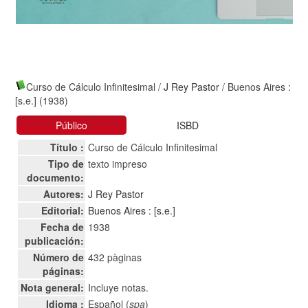
Curso de Cálculo Infinitesimal
/
J Rey Pastor
/ Buenos Aires :
[s.e.] (1938)
Público
ISBD
Título :
Curso de Cálculo Infinitesimal
Tipo de
texto impreso
documento:
Autores:
J Rey Pastor
Editorial:
Buenos Aires : [s.e.]
Fecha de
1938
publicación:
Número de
432 pàginas
páginas:
Nota general:
Incluye notas.
Idioma :
Español (
spa
)