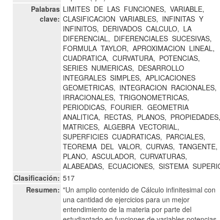
Palabras
LIMITES
DE
LAS
FUNCIONES,
VARIABLE,
clave:
CLASIFICACION
VARIABLES,
INFINITAS
Y
INFINITOS,
DERIVADOS
CALCULO,
LA
DIFERENCIAL,
DIFERENCIALES
SUCESIVAS,
FORMULA
TAYLOR,
APROXIMACION
LINEAL,
CUADRATICA,
CURVATURA,
POTENCIAS,
SERIES
NUMERICAS,
DESARROLLO
INTEGRALES
SIMPLES,
APLICACIONES
GEOMETRICAS,
INTEGRACION
RACIONALES,
IRRACIONALES,
TRIGONOMETRICAS,
PERIODICAS,
FOURIER.
GEOMETRIA
ANALITICA,
RECTAS,
PLANOS,
PROPIEDADES
MATRICES,
ALGEBRA
VECTORIAL,
SUPERFICIES
CUADRATICAS,
PARCIALES,
TEOREMA
DEL
VALOR,
CURVAS,
TANGENTE,
PLANO,
ASCULADOR,
CURVATURAS,
ALABEADAS,
ECUACIONES,
SISTEMA
SUPERI
Clasificación:
517
Resumen:
"Un amplio contenido de Cálculo infinitesimal con
una cantidad de ejercicios para un mejor
entendimiento de la materia por parte del
estudiantado en funciones de variables potencias