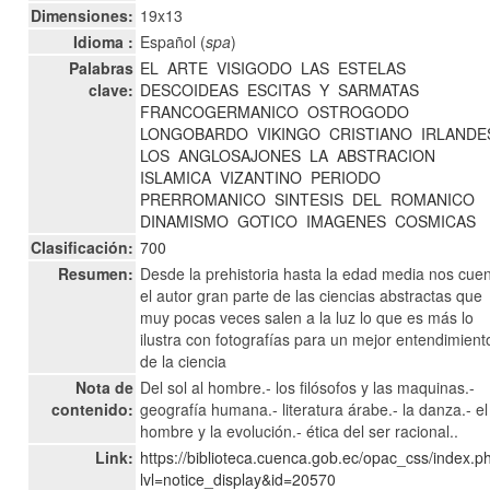
Dimensiones:
19x13
Idioma :
Español (
spa
)
Palabras
EL
ARTE
VISIGODO
LAS
ESTELAS
clave:
DESCOIDEAS
ESCITAS
Y
SARMATAS
FRANCOGERMANICO
OSTROGODO
LONGOBARDO
VIKINGO
CRISTIANO
IRLANDE
LOS
ANGLOSAJONES
LA
ABSTRACION
ISLAMICA
VIZANTINO
PERIODO
PRERROMANICO
SINTESIS
DEL
ROMANICO
DINAMISMO
GOTICO
IMAGENES
COSMICAS
Clasificación:
700
Resumen:
Desde la prehistoria hasta la edad media nos cue
el autor gran parte de las ciencias abstractas que
muy pocas veces salen a la luz lo que es más lo
ilustra con fotografías para un mejor entendimient
de la ciencia
Nota de
Del sol al hombre.- los filósofos y las maquinas.-
contenido:
geografía humana.- literatura árabe.- la danza.- el
hombre y la evolución.- ética del ser racional..
Link:
https://biblioteca.cuenca.gob.ec/opac_css/index.p
lvl=notice_display&id=20570