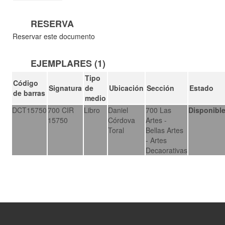
RESERVA
Reservar este documento
EJEMPLARES (1)
Tipo
Código
Signatura
de
Ubicación
Sección
Estado
de barras
medio
DCT15750
700 CIR
Libro
Daniel
700 Las
Disponibl
15750
Córdova
Artes -
Toral
Bellas Artes
- Artes
Decaorativas