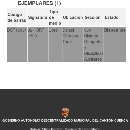
EJEMPLARES (1)
Tipo
Código
Signatura
de
Ubicación
Sección
Estado
de barras
medio
DCT15901
927 ORT
Libro
Daniel
900
Disponible
15901
Córdova
Historia
Toral
Geografía
y
Disciplinas
Auxiliares
GOBIERNO AUTÓNOMO DESCENTRALIZADO MUNICIPAL DEL CANTÓN CUENCA
Bolívar 7-67 y Borrero | Sucre y Benigno Malo /