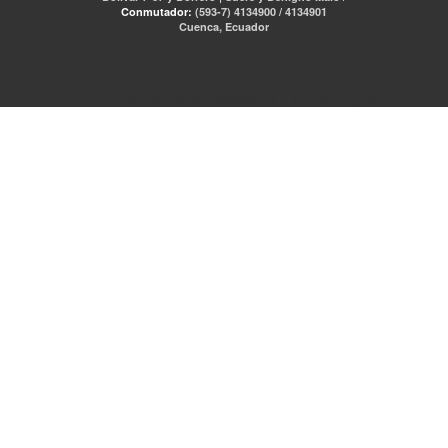
Conmutador:
(593-7) 4134900 / 4134901
Cuenca, Ecuador
RED DE BIBLIOTECAS MUNICIPALES
Libro Total
pmb