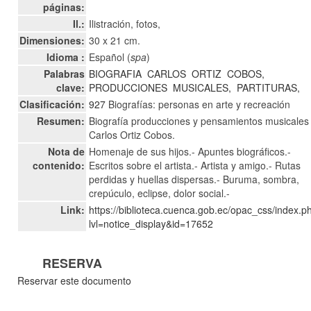
páginas:
Il.:
Ilistración, fotos,
Dimensiones:
30 x 21 cm.
Idioma :
Español (
spa
)
Palabras
BIOGRAFIA
CARLOS
ORTIZ
COBOS,
clave:
PRODUCCIONES
MUSICALES,
PARTITURAS,
Clasificación:
927
Biografías: personas en arte y recreación
Resumen:
Biografía producciones y pensamientos musicales
Carlos Ortiz Cobos.
Nota de
Homenaje de sus hijos.- Apuntes biográficos.-
contenido:
Escritos sobre el artista.- Artista y amigo.- Rutas
perdidas y huellas dispersas.- Buruma, sombra,
crepúculo, eclipse, dolor social.-
Link:
https://biblioteca.cuenca.gob.ec/opac_css/index.p
lvl=notice_display&id=17652
RESERVA
Reservar este documento