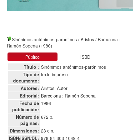
Sinónimos antónimos-parónimos
/
Aristos
/ Barcelona :
Ramón Sopena (1986)
Público
ISBD
Título :
Sinónimos antónimos-parónimos
Tipo de
texto impreso
documento:
Autores:
Aristos
, Autor
Editorial:
Barcelona : Ramón Sopena
Fecha de
1986
publicación:
Número de
672 p.
páginas:
Dimensiones:
23 cm.
ISBN/ISSN/DL:
978-84-303-1049-4