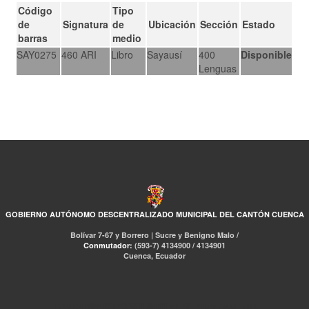
Código
Tipo
de
Signatura
de
Ubicación
Sección
Estado
barras
medio
SAY0275
460 ARI
Libro
Sayausí
400
Disponible
Lenguas
GOBIERNO AUTÓNOMO DESCENTRALIZADO MUNICIPAL DEL CANTÓN CUENCA
Bolívar 7-67 y Borrero | Sucre y Benigno Malo /
Conmutador:
(593-7) 4134900 / 4134901
Cuenca, Ecuador
RED DE BIBLIOTECAS MUNICIPALES
Libro Total
pmb