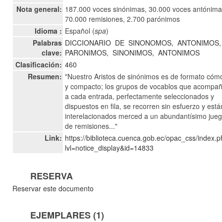
Nota general:
187.000 voces sinónimas, 30.000 voces antónima
70.000 remisiones, 2.700 parónimos
Idioma :
Español (
spa
)
Palabras
DICCIONARIO
DE
SINONOMOS,
ANTONIMOS,
clave:
PARONIMOS,
SINONIMOS,
ANTONIMOS
Clasificación:
460
Resumen:
"Nuestro Aristos de sinónimos es de formato có
y compacto; los grupos de vocablos que acompa
a cada entrada, perfectamente seleccionados y
dispuestos en fila, se recorren sin esfuerzo y está
interelacionados merced a un abundantísimo jue
de remisiones..."
Link:
https://biblioteca.cuenca.gob.ec/opac_css/index.
lvl=notice_display&id=14833
RESERVA
Reservar este documento
EJEMPLARES (1)