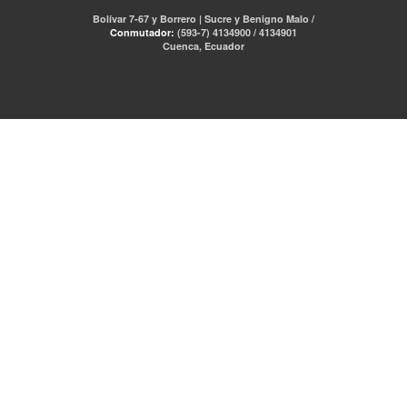
Bolívar 7-67 y Borrero | Sucre y Benigno Malo /
Conmutador:
(593-7) 4134900 / 4134901
Cuenca, Ecuador
RED DE BIBLIOTECAS MUNICIPALES
Libro Total
pmb