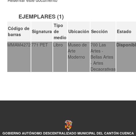
Reservar este documento
EJEMPLARES (1)
Tipo
Código de
Signatura
de
Ubicación
Sección
Estado
barras
medio
MMAM4272
771 PET
Libro
Museo de
700 Las
Disponib
Arte
Artes -
Moderno
Bellas Artes
- Artes
Decaorativas
GOBIERNO AUTÓNOMO DESCENTRALIZADO MUNICIPAL DEL CANTÓN CUENCA