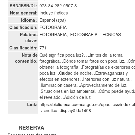
ISBN/ISSN/DL:
978-84-282-0507-8
Nota general:
Incluye índices
Idioma :
Español (
spa
)
Clasificación:
FOTOGRAFIA
Palabras
FOTOGRAFIA,
FOTOGRAFIA
TECNICAS
clave:
Clasificación:
771
Nota de
Qué significa poca luz?. .Límites de la toma
contenido:
fotográfica. .Dónde tomar fotos con poca luz. .C
obtener la fotografía. .Fotografías de exteriores c
poca luz. .Ciudad de noche. .Extravagancias y
efectos en exteriores. .Interiores con luz natural.
.Iluminación casera. .Aprovechamiento de luz.
.Situaciones en luz ambiental. .Cómo puede ayud
el revelado. .Adición de luz
Link:
https://biblioteca.cuenca.gob.ec/opac_css/index.
lvl=notice_display&id=1408
RESERVA