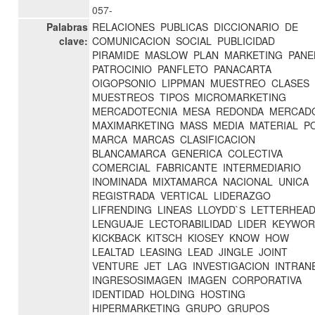
057-
Palabras
RELACIONES
PUBLICAS
DICCIONARIO
DE
clave:
COMUNICACION
SOCIAL
PUBLICIDAD
PIRAMIDE
MASLOW
PLAN
MARKETING
PANE
PATROCINIO
PANFLETO
PANACARTA
OIGOPSONIO
LIPPMAN
MUESTREO
CLASES
MUESTREOS
TIPOS
MICROMARKETING
MERCADOTECNIA
MESA
REDONDA
MERCAD
MAXIMARKETING
MASS
MEDIA
MATERIAL
P
MARCA
MARCAS
CLASIFICACION
BLANCAMARCA
GENERICA
COLECTIVA
COMERCIAL
FABRICANTE
INTERMEDIARIO
INOMINADA
MIXTAMARCA
NACIONAL
UNICA
REGISTRADA
VERTICAL
LIDERAZGO
LIFRENDING
LINEAS
LLOYDD`S
LETTERHEA
LENGUAJE
LECTORABILIDAD
LIDER
KEYWO
KICKBACK
KITSCH
KIOSEY
KNOW
HOW
LEALTAD
LEASING
LEAD
JINGLE
JOINT
VENTURE
JET
LAG
INVESTIGACION
INTRAN
INGRESOSIMAGEN
IMAGEN
CORPORATIVA
IDENTIDAD
HOLDING
HOSTING
HIPERMARKETING
GRUPO
GRUPOS