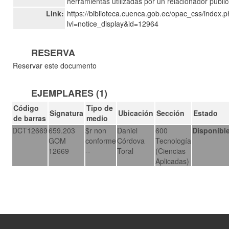
herramientas utilizadas por un relacionador públi
Link:
https://biblioteca.cuenca.gob.ec/opac_css/index.
lvl=notice_display&id=12964
RESERVA
Reservar este documento
EJEMPLARES (1)
Código
Tipo de
Signatura
Ubicación
Sección
Estado
de barras
medio
DCT12669
659.203
$r non
Daniel
600
Disponibl
GOM
conforme
Córdova
Tecnología
12669
--
Toral
(Ciencias
Aplicadas)