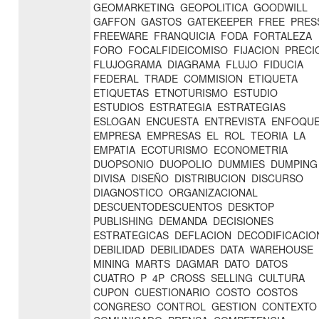
GEOMARKETING
GEOPOLITICA
GOODWILL
GAFFON
GASTOS
GATEKEEPER
FREE
PRES
FREEWARE
FRANQUICIA
FODA
FORTALEZA
FORO
FOCALFIDEICOMISO
FIJACION
PRECI
FLUJOGRAMA
DIAGRAMA
FLUJO
FIDUCIA
FEDERAL
TRADE
COMMISION
ETIQUETA
ETIQUETAS
ETNOTURISMO
ESTUDIO
ESTUDIOS
ESTRATEGIA
ESTRATEGIAS
ESLOGAN
ENCUESTA
ENTREVISTA
ENFOQU
EMPRESA
EMPRESAS
EL
ROL
TEORIA
LA
EMPATIA
ECOTURISMO
ECONOMETRIA
DUOPSONIO
DUOPOLIO
DUMMIES
DUMPING
DIVISA
DISEÑO
DISTRIBUCION
DISCURSO
DIAGNOSTICO
ORGANIZACIONAL
DESCUENTODESCUENTOS
DESKTOP
PUBLISHING
DEMANDA
DECISIONES
ESTRATEGICAS
DEFLACION
DECODIFICACIO
DEBILIDAD
DEBILIDADES
DATA
WAREHOUSE
MINING
MARTS
DAGMAR
DATO
DATOS
CUATRO
P
4P
CROSS
SELLING
CULTURA
CUPON
CUESTIONARIO
COSTO
COSTOS
CONGRESO
CONTROL
GESTION
CONTEXTO