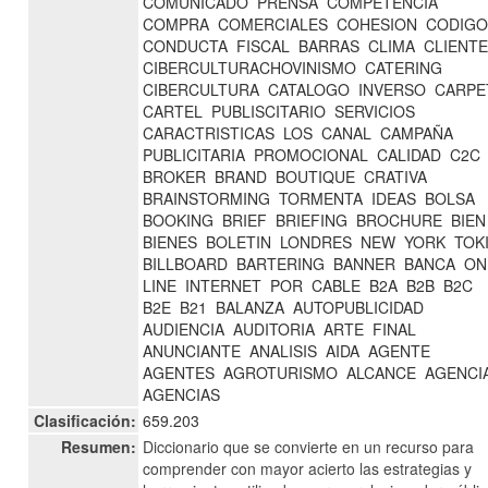
COMUNICADO
PRENSA
COMPETENCIA
COMPRA
COMERCIALES
COHESION
CODIG
CONDUCTA
FISCAL
BARRAS
CLIMA
CLIENT
CIBERCULTURACHOVINISMO
CATERING
CIBERCULTURA
CATALOGO
INVERSO
CARPE
CARTEL
PUBLISCITARIO
SERVICIOS
CARACTRISTICAS
LOS
CANAL
CAMPAÑA
PUBLICITARIA
PROMOCIONAL
CALIDAD
C2C
BROKER
BRAND
BOUTIQUE
CRATIVA
BRAINSTORMING
TORMENTA
IDEAS
BOLSA
BOOKING
BRIEF
BRIEFING
BROCHURE
BIEN
BIENES
BOLETIN
LONDRES
NEW
YORK
TOK
BILLBOARD
BARTERING
BANNER
BANCA
ON
LINE
INTERNET
POR
CABLE
B2A
B2B
B2C
B2E
B21
BALANZA
AUTOPUBLICIDAD
AUDIENCIA
AUDITORIA
ARTE
FINAL
ANUNCIANTE
ANALISIS
AIDA
AGENTE
AGENTES
AGROTURISMO
ALCANCE
AGENCI
AGENCIAS
Clasificación:
659.203
Resumen:
Diccionario que se convierte en un recurso para
comprender con mayor acierto las estrategias y