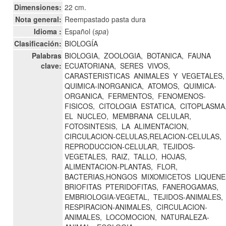
Dimensiones:
22 cm.
Nota general:
Reempastado pasta dura
Idioma :
Español (
spa
)
Clasificación:
BIOLOGÍA
Palabras
BIOLOGIA,
ZOOLOGIA,
BOTANICA,
FAUNA
clave:
ECUATORIANA,
SERES
VIVOS,
CARASTERISTICAS
ANIMALES
Y
VEGETALES,
QUIMICA-INORGANICA,
ATOMOS,
QUIMICA-
ORGANICA,
FERMENTOS,
FENOMENOS-
FISICOS,
CITOLOGIA
ESTATICA,
CITOPLASMA
EL
NUCLEO,
MEMBRANA
CELULAR,
FOTOSINTESIS,
LA
ALIMENTACION,
CIRCULACION-CELULAS,RELACION-CELULAS,
REPRODUCCION-CELULAR,
TEJIDOS-
VEGETALES,
RAIZ,
TALLO,
HOJAS,
ALIMENTACION-PLANTAS,
FLOR,
BACTERIAS,HONGOS
MIXOMICETOS
LIQUENE
BRIOFITAS
PTERIDOFITAS,
FANEROGAMAS,
EMBRIOLOGIA-VEGETAL,
TEJIDOS-ANIMALES,
RESPIRACION-ANIMALES,
CIRCULACION-
ANIMALES,
LOCOMOCION,
NATURALEZA-