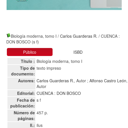
Biología moderna, tomo I
/
Carlos Guarderas R.
/ CUENCA :
DON BOSCO (s f)
Público
ISBD
Título :
Biología moderna, tomo I
Tipo de
texto impreso
documento:
Autores:
Carlos Guarderas R.
, Autor ;
Alfonso Castro León
,
Autor
Editorial:
CUENCA : DON BOSCO
Fecha de
s f
publicación:
Número de
457 p.
páginas:
Il.:
ilus