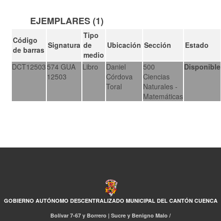
EJEMPLARES (1)
Tipo
Código
Signatura
de
Ubicación
Sección
Estado
de barras
medio
DCT12503
574 GUA
Libro
Daniel
500
Disponible
12503
Córdova
Ciencias
Toral
Naturales -
Matemáticas
GOBIERNO AUTÓNOMO DESCENTRALIZADO MUNICIPAL DEL CANTÓN CUENCA
Bolívar 7-67 y Borrero | Sucre y Benigno Malo /