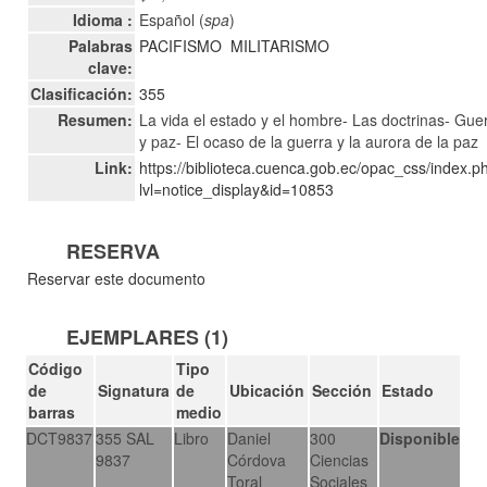
Idioma :
Español (
spa
)
Palabras
PACIFISMO
MILITARISMO
clave:
Clasificación:
355
Resumen:
La vida el estado y el hombre- Las doctrinas- Gue
y paz- El ocaso de la guerra y la aurora de la paz
Link:
https://biblioteca.cuenca.gob.ec/opac_css/index.p
lvl=notice_display&id=10853
RESERVA
Reservar este documento
EJEMPLARES (1)
Código
Tipo
de
Signatura
de
Ubicación
Sección
Estado
barras
medio
DCT9837
355 SAL
Libro
Daniel
300
Disponible
9837
Córdova
Ciencias
Toral
Sociales