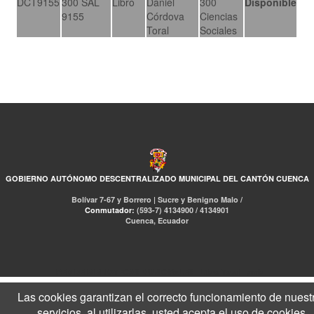
DCT9155
300 SAL
Libro
Daniel
300
Disponible
9155
Córdova
Ciencias
Toral
Sociales
GOBIERNO AUTÓNOMO DESCENTRALIZADO MUNICIPAL DEL CANTÓN CUENCA
Bolívar 7-67 y Borrero | Sucre y Benigno Malo /
Conmutador:
(593-7) 4134900 / 4134901
Cuenca, Ecuador
RED DE BIBLIOTECAS MUNICIPALES
Libro Total
pmb
Las cookies garantizan el correcto funcionamiento de nuest
servicios, al utilizarlas, usted acepta el uso de cookies.