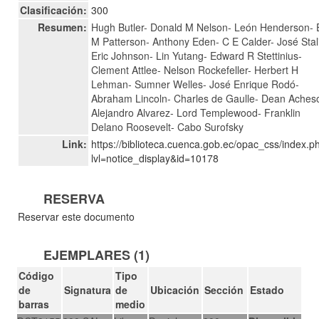
Clasificación:
300
Resumen:
Hugh Butler- Donald M Nelson- León Henderson- 
M Patterson- Anthony Eden- C E Calder- José Stal
Eric Johnson- Lin Yutang- Edward R Stettinius-
Clement Attlee- Nelson Rockefeller- Herbert H
Lehman- Sumner Welles- José Enrique Rodó-
Abraham Lincoln- Charles de Gaulle- Dean Aches
Alejandro Alvarez- Lord Templewood- Franklin
Delano Roosevelt- Cabo Surofsky
Link:
https://biblioteca.cuenca.gob.ec/opac_css/index.p
lvl=notice_display&id=10178
RESERVA
Reservar este documento
EJEMPLARES (1)
Código
Tipo
de
Signatura
de
Ubicación
Sección
Estado
barras
medio