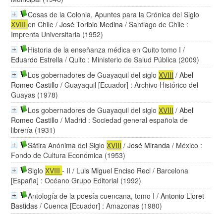
Cosas de la Colonia, Apuntes para la Crónica del Siglo
XVIII
en Chile
/
José Toribio Medina
/ Santiago de Chile :
Imprenta Universitaria (1952)
Historia de la enseñanza médica en Quito tomo I
/
Eduardo Estrella
/ Quito : Ministerio de Salud Pública (2009)
Los gobernadores de Guayaquil del siglo
XVIII
/
Abel
Romeo Castillo
/ Guayaquil [Ecuador] : Archivo Histórico del
Guayas (1978)
Los gobernadores de Guayaquil del siglo
XVIII
/
Abel
Romeo Castillo
/ Madrid : Sociedad general española de
librería (1931)
Sátira Anónima del Siglo
XVIII
/
José Miranda
/ México :
Fondo de Cultura Económica (1953)
Siglo
XVIII
- II
/
Luis Miguel Enciso Reci
/ Barcelona
[España] : Océano Grupo Editorial (1992)
Antología de la poesía cuencana, tomo I
/
Antonio Lloret
Bastidas
/ Cuenca [Ecuador] : Amazonas (1980)