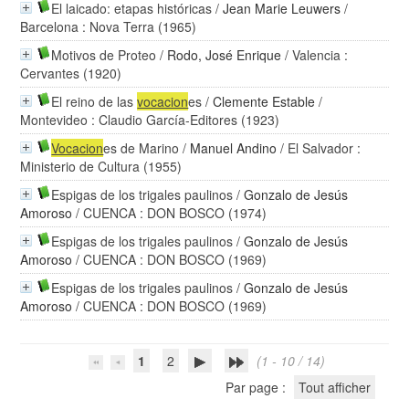
El laicado: etapas históricas
/
Jean Marie Leuwers
/
Barcelona : Nova Terra (1965)
Motivos de Proteo
/
Rodo, José Enrique
/ Valencia :
Cervantes (1920)
El reino de las
vocacion
es
/
Clemente Estable
/
Montevideo : Claudio García-Editores (1923)
Vocacion
es de Marino
/
Manuel Andino
/ El Salvador :
Ministerio de Cultura (1955)
Espigas de los trigales paulinos
/
Gonzalo de Jesús
Amoroso
/ CUENCA : DON BOSCO (1974)
Espigas de los trigales paulinos
/
Gonzalo de Jesús
Amoroso
/ CUENCA : DON BOSCO (1969)
Espigas de los trigales paulinos
/
Gonzalo de Jesús
Amoroso
/ CUENCA : DON BOSCO (1969)
1
2
(1 - 10 / 14)
Par page :
Tout afficher