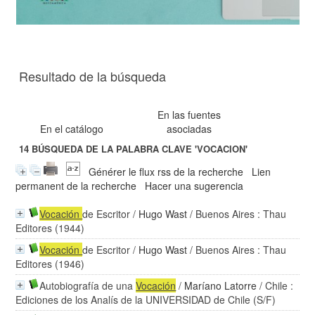
Resultado de la búsqueda
En las fuentes
En el catálogo
asociadas
14
BÚSQUEDA DE LA PALABRA CLAVE
'VOCACION'
Générer le flux rss de la recherche
Lien
permanent de la recherche
Hacer una sugerencia
Vocación
de Escritor
/
Hugo Wast
/ Buenos Aires : Thau
Editores (1944)
Vocación
de Escritor
/
Hugo Wast
/ Buenos Aires : Thau
Editores (1946)
Autobiografía de una
Vocación
/
Maríano Latorre
/ Chile :
Ediciones de los Analís de la UNIVERSIDAD de Chile (S/F)