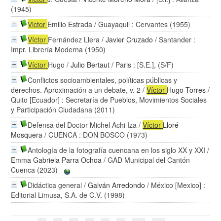
(1945)
Victor
Emilio Estrada
/ Guayaquil : Cervantes (1955)
Víctor
Fernández Llera
/
Javier Cruzado
/ Santander :
Impr. Librería Moderna (1950)
Víctor
Hugo
/
Julio Bertaut
/ Paris : [S.E.], (S/F)
Conflictos socioambientales, políticas públicas y
derechos. Aproximación a un debate, v. 2
/
Víctor
Hugo Torres
/
Quito [Ecuador] : Secretaría de Pueblos, Movimientos Sociales
y Participación Ciudadana (2011)
Defensa del Doctor Michel Achi Iza
/
Víctor
Lloré
Mosquera
/ CUENCA : DON BOSCO (1973)
Antología de la fotografía cuencana en los siglo XX y XXI
/
Emma Gabriela Parra Ochoa
/ GAD Municipal del Cantón
Cuenca (2023)
Didáctica general
/
Galván Arredondo
/ México [Mexico] :
Editorial Limusa, S.A. de C.V. (1998)