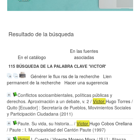
Resultado de la búsqueda
En las fuentes
En el catálogo
asociadas
115
BÚSQUEDA DE LA PALABRA CLAVE
'VICTOR'
Générer le flux rss de la recherche
Lien
permanent de la recherche
Hacer una sugerencia
Conflictos socioambientales, políticas públicas y
derechos. Aproximación a un debate, v. 2
/
Víctor
Hugo Torres
/
Quito [Ecuador] : Secretaría de Pueblos, Movimientos Sociales
y Participación Ciudadana (2011)
Paute. Su vida, su historia...
/
Víctor
Hugo Cobos Orellana
/ Paute : I. Municipalidad del Cantón Paute (1997)
Victor
J. Cuesta
/
Vicente Moreno Mora
/ [S.l.] : Alianza