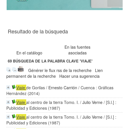
Resultado de la búsqueda
En las fuentes
En el catálogo
asociadas
69
BÚSQUEDA DE LA PALABRA CLAVE
'VIAJE'
Générer le flux rss de la recherche
Lien
permanent de la recherche
Hacer una sugerencia
Viaje
de Gorilas
/
Ernesto Carrión
/ Cuenca : Gráficas
Hernández (2014)
Viaje
al centro de la tierra Tomo. I.
/
Julio Verne
/ [S.l.] :
Publicidad y Ediciones (1987)
Viaje
al centro de la tierra Tomo. I.
/
Julio Verne
/ [S.l.] :
Publicidad y Ediciones (1987)