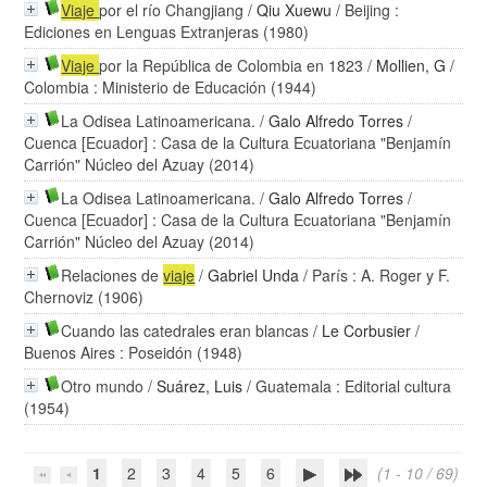
Viaje
por el río Changjiang
/
Qiu Xuewu
/ Beijing :
Ediciones en Lenguas Extranjeras (1980)
Viaje
por la República de Colombia en 1823
/
Mollien, G
/
Colombia : Ministerio de Educación (1944)
La Odisea Latinoamericana.
/
Galo Alfredo Torres
/
Cuenca [Ecuador] : Casa de la Cultura Ecuatoriana "Benjamín
Carrión" Núcleo del Azuay (2014)
La Odisea Latinoamericana.
/
Galo Alfredo Torres
/
Cuenca [Ecuador] : Casa de la Cultura Ecuatoriana "Benjamín
Carrión" Núcleo del Azuay (2014)
Relaciones de
viaje
/
Gabriel Unda
/ París : A. Roger y F.
Chernoviz (1906)
Cuando las catedrales eran blancas
/
Le Corbusier
/
Buenos Aires : Poseidón (1948)
Otro mundo
/
Suárez, Luis
/ Guatemala : Editorial cultura
(1954)
1
2
3
4
5
6
(1 - 10 / 69)