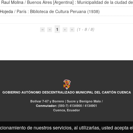
/
Raul Molina
/ Buenos Aires [Argentina] : Municipalidad de la ciudad d
 Hojeda
/ París : Biblioteca de Cultura Peruana (1938)
1
(1 - 8 / 8)
GOBIERNO AUTÓNOMO DESCENTRALIZADO MUNICIPAL DEL CANTÓN CUENCA
Bolívar 7-67 y Borrero | Sucre y Benigno Malo /
Conmutador:
(593-7) 4134900 / 4134901
Cuenca, Ecuador
cionamiento de nuestros servicios, al utilizarlas, usted acepta 
RED DE BIBLIOTECAS MUNICIPALES
Libro Total
pmb