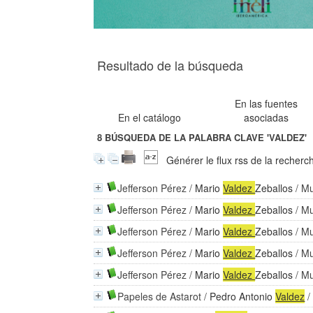
Resultado de la búsqueda
En las fuentes
En el catálogo
asociadas
8
BÚSQUEDA DE LA PALABRA CLAVE
'VALDEZ'
Générer le flux rss de la recherc
Jefferson Pérez
/
Mario
Valdez
Zeballos
/ Mu
Jefferson Pérez
/
Mario
Valdez
Zeballos
/ Mu
Jefferson Pérez
/
Mario
Valdez
Zeballos
/ Mu
Jefferson Pérez
/
Mario
Valdez
Zeballos
/ Mu
Jefferson Pérez
/
Mario
Valdez
Zeballos
/ Mu
Papeles de Astarot
/
Pedro Antonio
Valdez
/