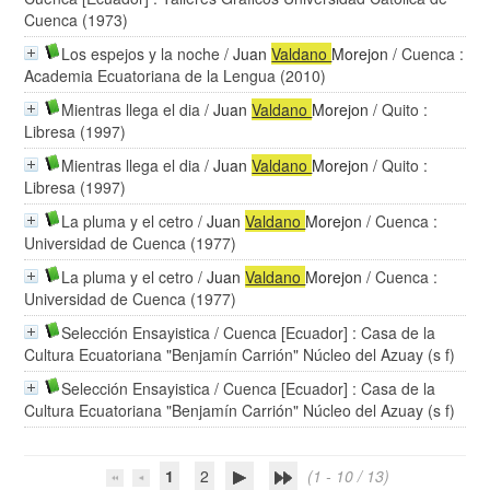
Cuenca (1973)
Los espejos y la noche
/
Juan
Valdano
Morejon
/ Cuenca :
Academia Ecuatoriana de la Lengua (2010)
Mientras llega el dia
/
Juan
Valdano
Morejon
/ Quito :
Libresa (1997)
Mientras llega el dia
/
Juan
Valdano
Morejon
/ Quito :
Libresa (1997)
La pluma y el cetro
/
Juan
Valdano
Morejon
/ Cuenca :
Universidad de Cuenca (1977)
La pluma y el cetro
/
Juan
Valdano
Morejon
/ Cuenca :
Universidad de Cuenca (1977)
Selección Ensayistica
/ Cuenca [Ecuador] : Casa de la
Cultura Ecuatoriana "Benjamín Carrión" Núcleo del Azuay (s f)
Selección Ensayistica
/ Cuenca [Ecuador] : Casa de la
Cultura Ecuatoriana "Benjamín Carrión" Núcleo del Azuay (s f)
1
2
(1 - 10 / 13)