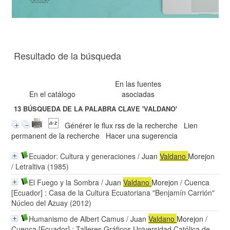
Resultado de la búsqueda
En las fuentes
En el catálogo
asociadas
13
BÚSQUEDA DE LA PALABRA CLAVE
'VALDANO'
Générer le flux rss de la recherche
Lien
permanent de la recherche
Hacer una sugerencia
Ecuador: Cultura y generaciones
/
Juan
Valdano
Morejon
/ Letraltiva (1985)
El Fuego y la Sombra
/
Juan
Valdano
Morejon
/ Cuenca
[Ecuador] : Casa de la Cultura Ecuatoriana "Benjamín Carrión"
Núcleo del Azuay (2012)
Humanismo de Albert Camus
/
Juan
Valdano
Morejon
/
Cuenca [Ecuador] : Talleres Gráficos Universidad Católica de