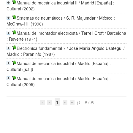
Manual de mecánica industrial II
/ Madrid [España] :
Cultural (2002)
Sistemas de neumáticos
/
S. R. Majumdar
/ México :
McGraw-Hill (1998)
Manual del montador electricista
/
Terrell Croft
/ Barcelona
: Reverté (1974)
Electrónica fundamental 7
/
José María Angulo Usategui
/
Madrid : Paraninfo (1987)
Manual de mecánica industrial
/ Madrid [España] :
Cultural ([s.f.])
Manual de mecánica industrial
/ Madrid [España] :
Cultural (2005)
1
(1 - 9 / 9)