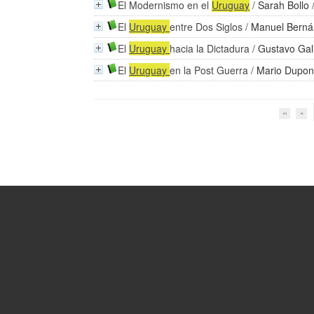
El Modernismo en el
Uruguay
/
Sarah Bollo
El
Uruguay
entre Dos Siglos
/
Manuel Berná
El
Uruguay
hacia la Dictadura
/
Gustavo Gall
El
Uruguay
en la Post Guerra
/
Mario Dupon