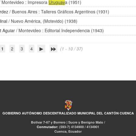
/ Montevideo : Impresora
Uruguay
a (1951)
rdez
/ Buenos Aires : Talleres Gráficos Argentinos (1931)
inal
/ Nuevo América, (Motevido) (1938)
t Aguiar
/ Montevideo : Editorial Independencia (1943)
1
2
3
4
(1 - 10 / 37)
GOBIERNO AUTÓNOMO DESCENTRALIZADO MUNICIPAL DEL CANTÓN CUENCA
Bolívar 7-67 y Borrero | Sucre y Benigno Malo /
Conmutador:
(593-7) 4134900 / 4134901
Cuenca, Ecuador