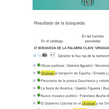
Resultado de la búsqueda
En las fuentes
En el catálogo
asociadas
37
BÚSQUEDA DE LA PALABRA CLAVE
'URUGUA
Générer le flux rss de la recherc
Obras poéticas
/
Delmira Agustíni
/ Montevid
Uruguay
el benjamín de España
/
Ernesto L
Panorama de la poesía Gauchesca y nativis
La fiesta de América
/
Gastón Figueira
/ Bue
Nuevo mosaico poético
/
Francisco Acuña d
El Gobierno Colonial en el
Uruguay
y los Or