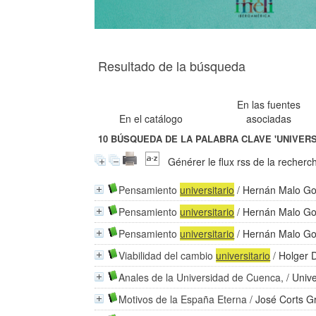
Resultado de la búsqueda
En las fuentes
En el catálogo
asociadas
10
BÚSQUEDA DE LA PALABRA CLAVE
'UNIVERS
Générer le flux rss de la recherc
Pensamiento
universitario
/
Hernán Malo Go
Pensamiento
universitario
/
Hernán Malo Go
Pensamiento
universitario
/
Hernán Malo Go
Viabilidad del cambio
universitario
/
Holger 
Anales de la Universidad de Cuenca,
/
Univ
Motivos de la España Eterna
/
José Corts G