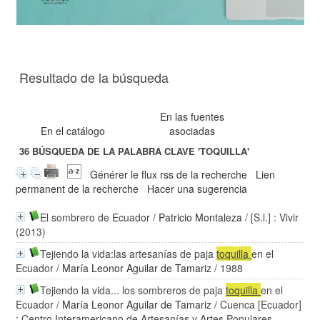
Resultado de la búsqueda
En las fuentes
En el catálogo
asociadas
36
BÚSQUEDA DE LA PALABRA CLAVE
'TOQUILLA'
Générer le flux rss de la recherche
Lien
permanent de la recherche
Hacer una sugerencia
El sombrero de Ecuador
/
Patricio Montaleza
/ [S.l.] : Vivir
(2013)
Tejiendo la vida:las artesanías de paja
toquilla
en el
Ecuador
/
María Leonor Aguilar de Tamariz
/ 1988
Tejiendo la vida... los sombreros de paja
toquilla
en el
Ecuador
/
María Leonor Aguilar de Tamariz
/ Cuenca [Ecuador]
: Centro Interamericano de Artesanías y Artes Populares