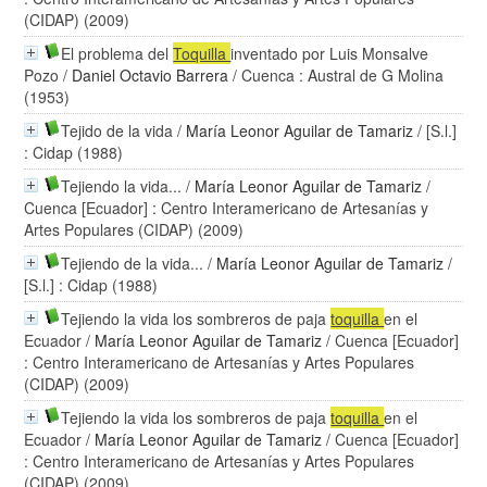
(CIDAP) (2009)
El problema del
Toquilla
inventado por Luis Monsalve
Pozo
/
Daniel Octavio Barrera
/ Cuenca : Austral de G Molina
(1953)
Tejido de la vida
/
María Leonor Aguilar de Tamariz
/ [S.l.]
: Cidap (1988)
Tejiendo la vida...
/
María Leonor Aguilar de Tamariz
/
Cuenca [Ecuador] : Centro Interamericano de Artesanías y
Artes Populares (CIDAP) (2009)
Tejiendo de la vida...
/
María Leonor Aguilar de Tamariz
/
[S.l.] : Cidap (1988)
Tejiendo la vida los sombreros de paja
toquilla
en el
Ecuador
/
María Leonor Aguilar de Tamariz
/ Cuenca [Ecuador]
: Centro Interamericano de Artesanías y Artes Populares
(CIDAP) (2009)
Tejiendo la vida los sombreros de paja
toquilla
en el
Ecuador
/
María Leonor Aguilar de Tamariz
/ Cuenca [Ecuador]
: Centro Interamericano de Artesanías y Artes Populares
(CIDAP) (2009)