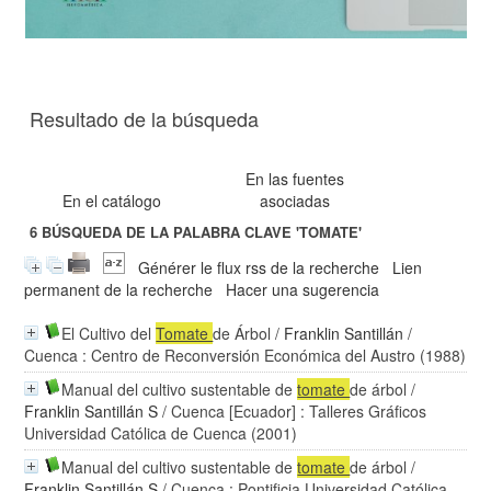
Resultado de la búsqueda
En las fuentes
En el catálogo
asociadas
6
BÚSQUEDA DE LA PALABRA CLAVE
'TOMATE'
Générer le flux rss de la recherche
Lien
permanent de la recherche
Hacer una sugerencia
El Cultivo del
Tomate
de Árbol
/
Franklin Santillán
/
Cuenca : Centro de Reconversión Económica del Austro (1988)
Manual del cultivo sustentable de
tomate
de árbol
/
Franklin Santillán S
/ Cuenca [Ecuador] : Talleres Gráficos
Universidad Católica de Cuenca (2001)
Manual del cultivo sustentable de
tomate
de árbol
/
Franklin Santillán S
/ Cuenca : Pontificia Universidad Católica