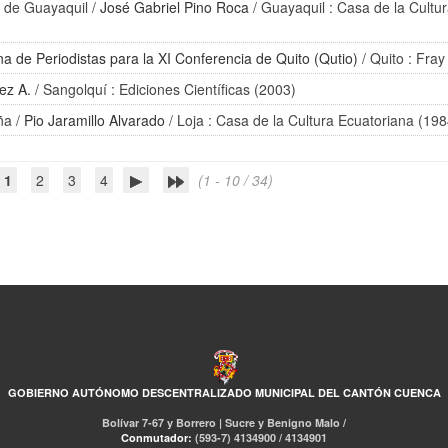
a de Guayaquil
/
José Gabriel Pino Roca
/ Guayaquil : Casa de la Cultu
a de Periodistas para la XI Conferencia de Quito (Qutio)
/ Quito : Fra
ez A.
/ Sangolquí : Ediciones Científicas (2003)
ña
/
Pio Jaramillo Alvarado
/ Loja : Casa de la Cultura Ecuatoriana (198
1
2
3
4
(1 - 10 / 34)
GOBIERNO AUTÓNOMO DESCENTRALIZADO MUNICIPAL DEL CANTÓN CUENCA
Bolívar 7-67 y Borrero | Sucre y Benigno Malo /
Conmutador:
(593-7) 4134900 / 4134901