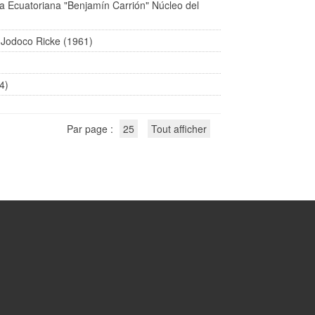
ra Ecuatoriana "Benjamín Carrión" Núcleo del
y Jodoco Ricke (1961)
4)
Par page :
25
Tout afficher