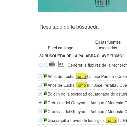
Resultado de la búsqueda
En las fuentes
En el catálogo
asociadas
34
BÚSQUEDA DE LA PALABRA CLAVE
'TOMÓ,'
Générer le flux rss de la recherc
Años de Lucha
Tomo
I
/
José Peralta
/ Cuen
Años de Lucha
Tomo
III
/
José Peralta
/ Cue
Boletin de la sociedad ecuatoriana de estud
Crónicas del Guayaquil Antíguo
/
Modesto C
Crónicas del Guayaquil Antíguo
/
Modesto C
Guayaquil a traves de los siglos
Tomo
1
/
El