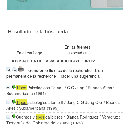
Resultado de la búsqueda
En las fuentes
En el catálogo
asociadas
114
BÚSQUEDA DE LA PALABRA CLAVE
'TIPOS'
Générer le flux rss de la recherche
Lien
permanent de la recherche
Hacer una sugerencia
Tipos
Psicológicos Tomo I
/
C G Jung
/ Buenos Aires :
Sudamericana (1964)
Tipos
psicologicos tomo II
/
Jung C G Jung C G
/ Buenos
Aires : Sudamericana (1965)
Cuentos y
tipos
callejeros
/
Blanca Rodriguez
/ Veracruz :
Tipografia del Gobierno del estado (1922)