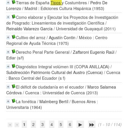
Tierras de España
Tipos
y Costumbres
/
Pedro De
Lorenzo
/ Madrid : Ediciones Cultura Hispánica (1953)
Como elaborar y Ejecutar los Proyectos de Investigación
de Posgrado: Lineamientos de investigación Científica
/
Reinaldo Valarezo García
/ Universidad de Guayaquil (2011)
Cultivo del arroz
/
Agustín Contin
/ México : Centro
Regional de Ayuda Técnica (1975)
Derecho Penal Parte General
/
Zaffaroni Eugenio Raúl
/
Ediar (s/f)
Diagnóstico Integral volúmen III (COPIA ANILLADA)
/
Subdirección Patrimonio Cultural del Austro (Cuenca)
/ Cuenca
: Banco Central del Ecuador (s f)
El déficit de ciudadanía en el ecuador
/
Marco Salamea
Córdova
/ Cuenca : Universidad de Cuenca (2013)
La fonética
/
Malmberg Bertíl
/ Buenos Aires :
Universitaria (1964)
1
2
3
4
5
6
(1 - 10 / 114)