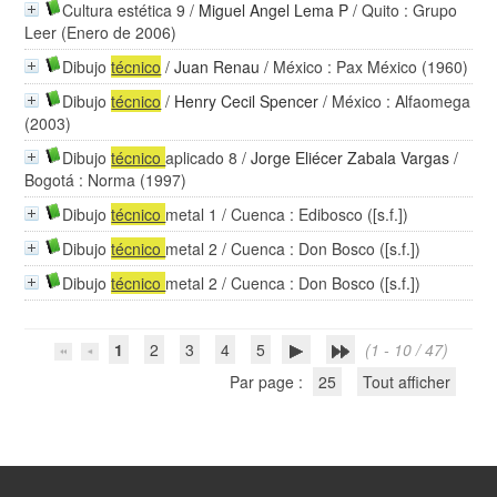
Cultura estética 9
/
Miguel Angel Lema P
/ Quito : Grupo
Leer (Enero de 2006)
Dibujo
técnico
/
Juan Renau
/ México : Pax México (1960)
Dibujo
técnico
/
Henry Cecil Spencer
/ México : Alfaomega
(2003)
Dibujo
técnico
aplicado 8
/
Jorge Eliécer Zabala Vargas
/
Bogotá : Norma (1997)
Dibujo
técnico
metal 1
/ Cuenca : Edibosco ([s.f.])
Dibujo
técnico
metal 2
/ Cuenca : Don Bosco ([s.f.])
Dibujo
técnico
metal 2
/ Cuenca : Don Bosco ([s.f.])
1
2
3
4
5
(1 - 10 / 47)
Par page :
25
Tout afficher