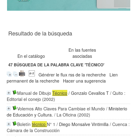
Resultado de la búsqueda
En las fuentes
En el catálogo
asociadas
47
BÚSQUEDA DE LA PALABRA CLAVE
'TÉCNICO'
Générer le flux rss de la recherche
Lien
permanent de la recherche
Hacer una sugerencia
Manual de Dibujo
Técnico
/
Gonzalo Cevallos T
/ Quito :
Editorial el conejo (2002)
Volemos Alto Claves Para Cambiae el Mundo
/
Ministerio
de Educación y Cultura.
/ La Oficina (2002)
Boletín
técnico
N° 1
/
Diego Monsalve Vintimilla
/ Cuenca :
Cámara de la Construcción