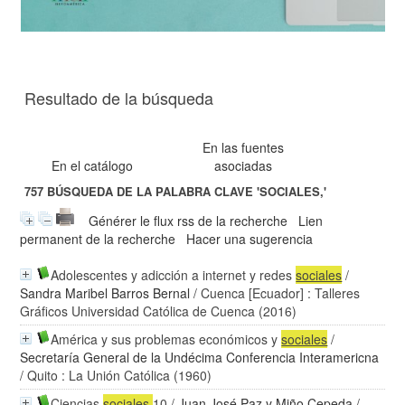
Resultado de la búsqueda
En las fuentes
En el catálogo
asociadas
757
BÚSQUEDA DE LA PALABRA CLAVE
'SOCIALES,'
Générer le flux rss de la recherche
Lien
permanent de la recherche
Hacer una sugerencia
Adolescentes y adicción a internet y redes
sociales
/
Sandra Maribel Barros Bernal
/ Cuenca [Ecuador] : Talleres
Gráficos Universidad Católica de Cuenca (2016)
América y sus problemas económicos y
sociales
/
Secretaría General de la Undécima Conferencia Interamericna
/ Quito : La Unión Católica (1960)
Ciencias
sociales
10
/
Juan José Paz y Miño Cepeda
/